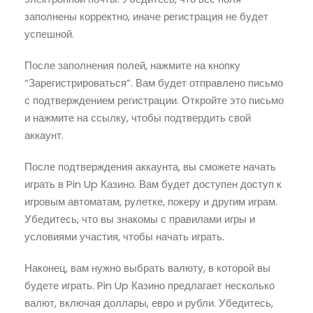
заполнены корректно, иначе регистрация не будет
успешной.
После заполнения полей, нажмите на кнопку
“Зарегистрироваться”. Вам будет отправлено письмо
с подтверждением регистрации. Откройте это письмо
и нажмите на ссылку, чтобы подтвердить свой
аккаунт.
После подтверждения аккаунта, вы сможете начать
играть в Pin Up Казино. Вам будет доступен доступ к
игровым автоматам, рулетке, покеру и другим играм.
Убедитесь, что вы знакомы с правилами игры и
условиями участия, чтобы начать играть.
Наконец, вам нужно выбрать валюту, в которой вы
будете играть. Pin Up Казино предлагает несколько
валют, включая доллары, евро и рубли. Убедитесь,