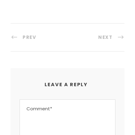
PREV
NEXT
LEAVE A REPLY