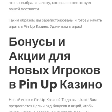
что вы выбрали валюту, которая соответствует
вашей местности.
Таким образом, вы зарегистрированы и готовы начать
играть в Pin Up Казино. Удачи вам в играх!
Бонусы и
Акции для
Новых Игроков
в Pin Up Казино
Новый игрок в Pin Up Казино? Тогда вы в luck! Вам
предлагается целый ряд бонусов и акций, чтобы