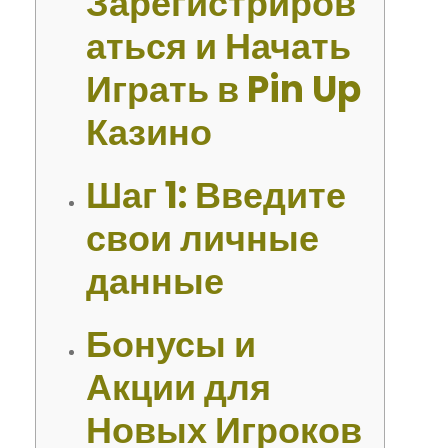
Зарегистриров
аться и Начать
Играть в Pin Up
Казино
Шаг 1: Введите
свои личные
данные
Бонусы и
Акции для
Новых Игроков