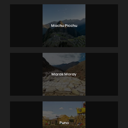
Machu Picchu
Maras Moray
Puno