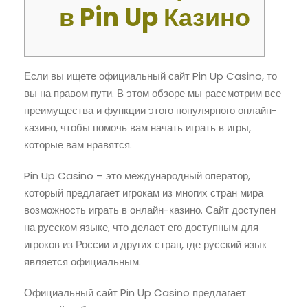
в Pin Up Казино
Если вы ищете официальный сайт Pin Up Casino, то
вы на правом пути. В этом обзоре мы рассмотрим все
преимущества и функции этого популярного онлайн-
казино, чтобы помочь вам начать играть в игры,
которые вам нравятся.
Pin Up Casino – это международный оператор,
который предлагает игрокам из многих стран мира
возможность играть в онлайн-казино. Сайт доступен
на русском языке, что делает его доступным для
игроков из России и других стран, где русский язык
является официальным.
Официальный сайт Pin Up Casino предлагает