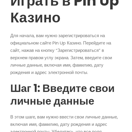
Играть в Pin Up
Казино
Для начала, вам нужно зарегистрироваться на
официальном сайте Pin Up Казино. Перейдите на
сайт, нажав на кнопку “Зарегистрироваться” в
верхнем правом углу экрана. Затем, введите свои
личные данные, включая имя, фамилию, дату
рождения и адрес электронной почты.
Шаг 1: Введите свои
личные данные
В этом шаге, вам нужно ввести свои личные данные,
включая имя, фамилию, дату рождения и адрес
электронной почты. Убедитесь, что все поля