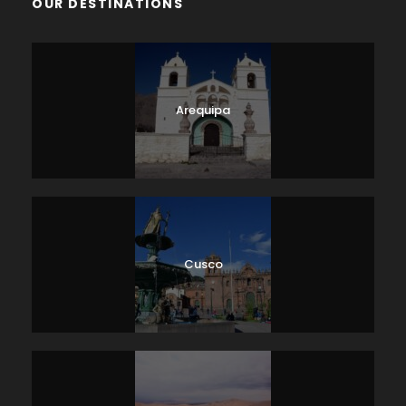
OUR DESTINATIONS
Arequipa
Cusco