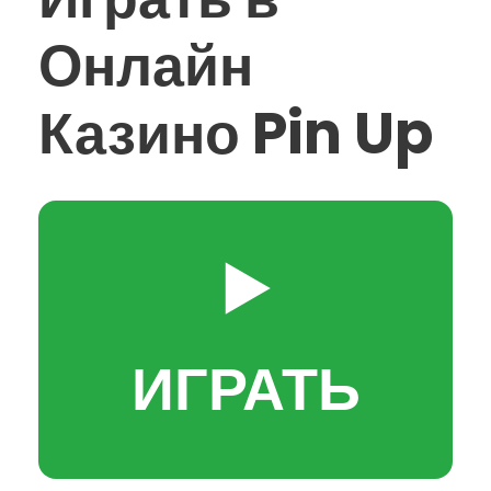
Онлайн
Казино Pin Up
▶️
ИГРАТЬ