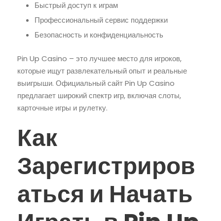
Быстрый доступ к играм
Профессиональный сервис поддержки
Безопасность и конфиденциальность
Pin Up Casino – это лучшее место для игроков,
которые ищут развлекательный опыт и реальные
выигрыши. Официальный сайт Pin Up Casino
предлагает широкий спектр игр, включая слоты,
карточные игры и рулетку.
Как
Зарегистриров
аться и Начать