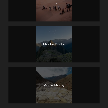
Ica
Machu Picchu
Maras Moray