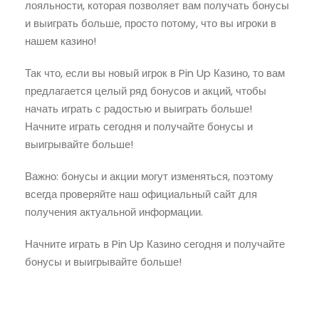
лояльности, которая позволяет вам получать бонусы
и выиграть больше, просто потому, что вы игроки в
нашем казино!
Так что, если вы новый игрок в Pin Up Казино, то вам
предлагается целый ряд бонусов и акций, чтобы
начать играть с радостью и выиграть больше!
Начните играть сегодня и получайте бонусы и
выигрывайте больше!
Важно: бонусы и акции могут изменяться, поэтому
всегда проверяйте наш официальный сайт для
получения актуальной информации.
Начните играть в Pin Up Казино сегодня и получайте
бонусы и выигрывайте больше!