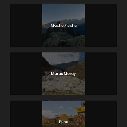
Machu Picchu
Maras Moray
Puno