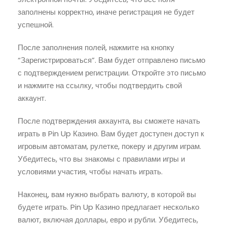
заполнены корректно, иначе регистрация не будет
успешной.
После заполнения полей, нажмите на кнопку
“Зарегистрироваться”. Вам будет отправлено письмо
с подтверждением регистрации. Откройте это письмо
и нажмите на ссылку, чтобы подтвердить свой
аккаунт.
После подтверждения аккаунта, вы сможете начать
играть в Pin Up Казино. Вам будет доступен доступ к
игровым автоматам, рулетке, покеру и другим играм.
Убедитесь, что вы знакомы с правилами игры и
условиями участия, чтобы начать играть.
Наконец, вам нужно выбрать валюту, в которой вы
будете играть. Pin Up Казино предлагает несколько
валют, включая доллары, евро и рубли. Убедитесь,