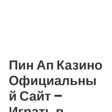
Онлайн Казино
Pin Up
Пин Ап Казино
Официальны
й Сайт –
Играть в