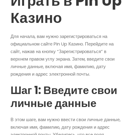
Играть в Pin Up
Казино
Для начала, вам нужно зарегистрироваться на
официальном сайте Pin Up Казино. Перейдите на
сайт, нажав на кнопку “Зарегистрироваться” в
верхнем правом углу экрана. Затем, введите свои
личные данные, включая имя, фамилию, дату
рождения и адрес электронной почты.
Шаг 1: Введите свои
личные данные
В этом шаге, вам нужно ввести свои личные данные,
включая имя, фамилию, дату рождения и адрес
электронной почты. Убедитесь, что все поля