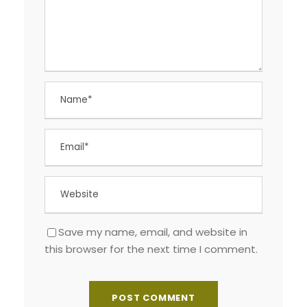
Save my name, email, and website in
this browser for the next time I comment.