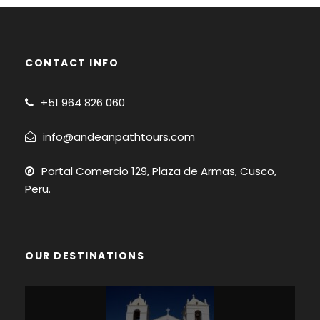
CONTACT INFO
+51
964 826 060
info@andeanpathtours.com
Portal Comercio 129, Plaza de Armas, Cusco,
Peru.
OUR DESTINATIONS