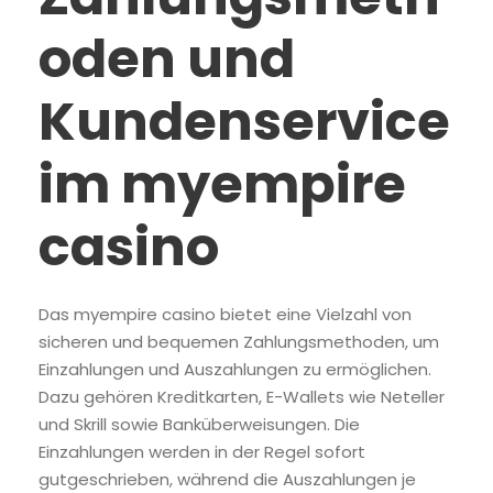
oden und
Kundenservice
im myempire
casino
Das myempire casino bietet eine Vielzahl von
sicheren und bequemen Zahlungsmethoden, um
Einzahlungen und Auszahlungen zu ermöglichen.
Dazu gehören Kreditkarten, E-Wallets wie Neteller
und Skrill sowie Banküberweisungen. Die
Einzahlungen werden in der Regel sofort
gutgeschrieben, während die Auszahlungen je