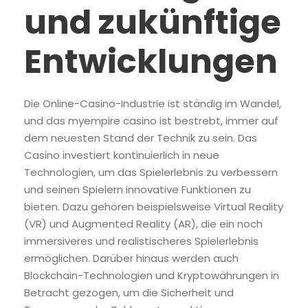
und zukünftige
Entwicklungen
Die Online-Casino-Industrie ist ständig im Wandel,
und das myempire casino ist bestrebt, immer auf
dem neuesten Stand der Technik zu sein. Das
Casino investiert kontinuierlich in neue
Technologien, um das Spielerlebnis zu verbessern
und seinen Spielern innovative Funktionen zu
bieten. Dazu gehören beispielsweise Virtual Reality
(VR) und Augmented Reality (AR), die ein noch
immersiveres und realistischeres Spielerlebnis
ermöglichen. Darüber hinaus werden auch
Blockchain-Technologien und Kryptowährungen in
Betracht gezogen, um die Sicherheit und