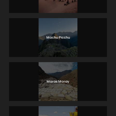
Machu Picchu
Maras Moray