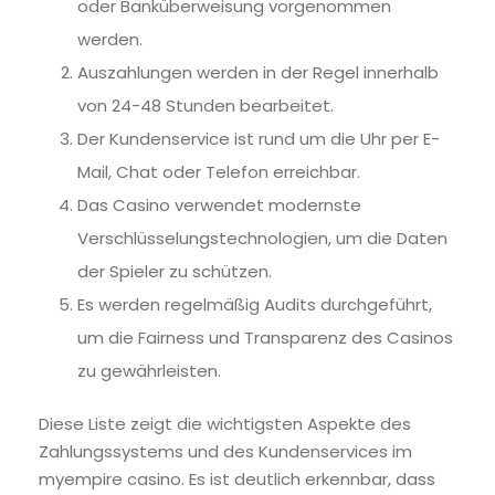
oder Banküberweisung vorgenommen
werden.
Auszahlungen werden in der Regel innerhalb
von 24-48 Stunden bearbeitet.
Der Kundenservice ist rund um die Uhr per E-
Mail, Chat oder Telefon erreichbar.
Das Casino verwendet modernste
Verschlüsselungstechnologien, um die Daten
der Spieler zu schützen.
Es werden regelmäßig Audits durchgeführt,
um die Fairness und Transparenz des Casinos
zu gewährleisten.
Diese Liste zeigt die wichtigsten Aspekte des
Zahlungssystems und des Kundenservices im
myempire casino. Es ist deutlich erkennbar, dass