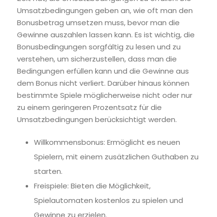
Umsatzbedingungen geben an, wie oft man den
Bonusbetrag umsetzen muss, bevor man die
Gewinne auszahlen lassen kann. Es ist wichtig, die
Bonusbedingungen sorgfältig zu lesen und zu
verstehen, um sicherzustellen, dass man die
Bedingungen erfüllen kann und die Gewinne aus
dem Bonus nicht verliert. Darüber hinaus können
bestimmte Spiele möglicherweise nicht oder nur
zu einem geringeren Prozentsatz für die
Umsatzbedingungen berücksichtigt werden.
Willkommensbonus: Ermöglicht es neuen
Spielern, mit einem zusätzlichen Guthaben zu
starten.
Freispiele: Bieten die Möglichkeit,
Spielautomaten kostenlos zu spielen und
Gewinne zu erzielen.