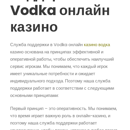
Vodka онлайн
казино
Служба поддержки в Vodka онлайн
казино водка
казино основана на принципах эффективной и
оперативной работы, чтобы обеспечить наилучший
сервис игрокам. Мы понимаем, что каждый игрок
имеет уникальные потребности и ожидает
индивидуального подхода. Поэтому наша служба
поддержки работает в соответствии с следующими
основными принципами:
Первый принцип – это оперативность. Мы понимаем,
что время играет важную роль в онлайн-казино, и
поэтому наша служба поддержки работает