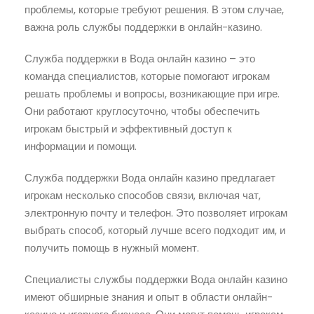
проблемы, которые требуют решения. В этом случае,
важна роль службы поддержки в онлайн-казино.
Служба поддержки в Вода онлайн казино – это
команда специалистов, которые помогают игрокам
решать проблемы и вопросы, возникающие при игре.
Они работают круглосуточно, чтобы обеспечить
игрокам быстрый и эффективный доступ к
информации и помощи.
Служба поддержки Вода онлайн казино предлагает
игрокам несколько способов связи, включая чат,
электронную почту и телефон. Это позволяет игрокам
выбрать способ, который лучше всего подходит им, и
получить помощь в нужный момент.
Специалисты службы поддержки Вода онлайн казино
имеют обширные знания и опыт в области онлайн-