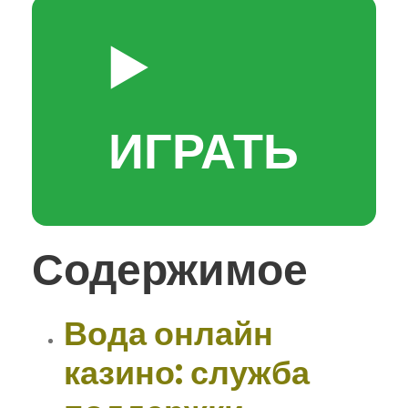
▶️
ИГРАТЬ
Содержимое
Вода онлайн
казино: служба