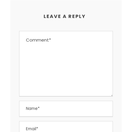
LEAVE A REPLY