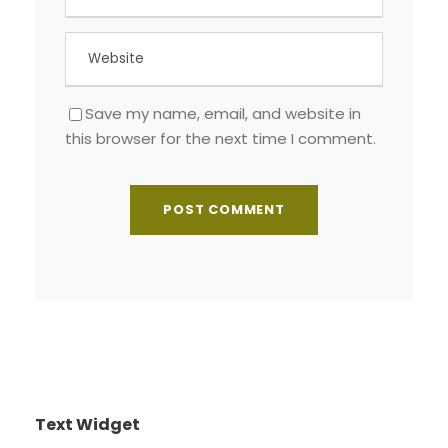
Save my name, email, and website in
this browser for the next time I comment.
Text Widget