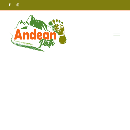
Andean Path Tours
News
Vodka онлайн
казино служба
поддержки.5961