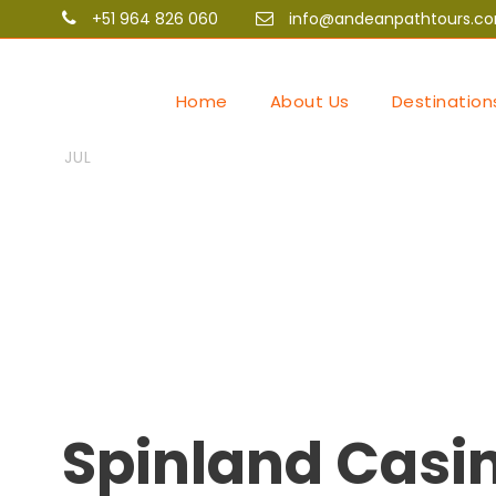
+51 964 826 060
info@andeanpathtours.c
Home
About Us
Destination
04
Andean Path Tours
Uncat
Spinland Cas
JUL
vaiheittaine
Spinland Casi