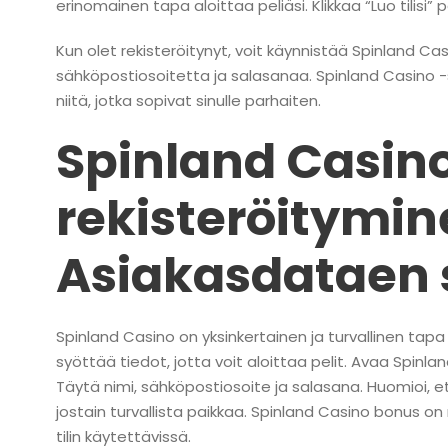
erinomainen tapa aloittaa peliäsi. Klikkaa “Luo tilisi” 
Kun olet rekisteröitynyt, voit käynnistää Spinland Cas
sähköpostiosoitetta ja salasanaa. Spinland Casino -si
niitä, jotka sopivat sinulle parhaiten.
Spinland Casin
rekisteröitymine
Asiakasdataen 
Spinland Casino on yksinkertainen ja turvallinen ta
syöttää tiedot, jotta voit aloittaa pelit. Avaa Spinlan
Täytä nimi, sähköpostiosoite ja salasana. Huomioi, et
jostain turvallista paikkaa. Spinland Casino bonus on my
tilin käytettävissä.