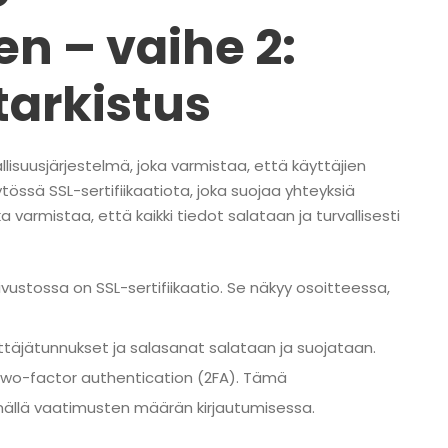
en – vaihe 2:
tarkistus
lisuusjärjestelmä, joka varmistaa, että käyttäjien
ytössä SSL-sertifiikaatiota, joka suojaa yhteyksiä
a varmistaa, että kaikki tiedot salataan ja turvallisesti
ivustossa on SSL-sertifiikaatio. Se näkyy osoitteessa,
ttäjätunnukset ja salasanat salataan ja suojataan.
two-factor authentication (2FA). Tämä
ämällä vaatimusten määrän kirjautumisessa.