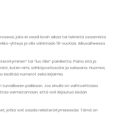
osessi, joka ei vaadi kovin aikaa tai teknistä osaamista.
erkko-yhteys ja olla vähintään 18-vuotias. Alkuvaiheessa
röityminen” tai “luo tilisi” painiketta. Paina sitä ja
edot, kuten nimi, sähköpostiosoite ja salasana. Huomioi,
ja sisältää numerot sekä kirjaimia.
turvalliseen paikkaan. Jos sinulla on vaihtoehtoisia
auttaa varmistamaan, että voit kirjautua sisään
et, jotka voit saada rekisteröitymisessäsi. Tämä on