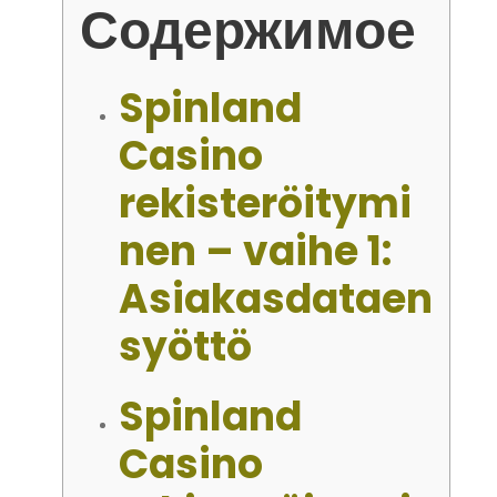
Содержимое
Spinland
Casino
rekisteröitymi
nen – vaihe 1:
Asiakasdataen
syöttö
Spinland
Casino