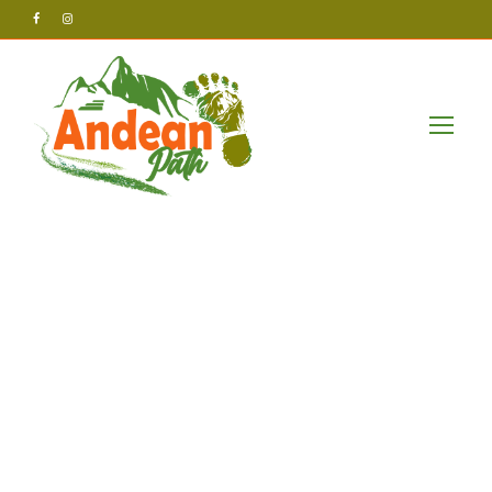
Andean Path Tours
Uncategorized
Segurança
financeira e
diversão