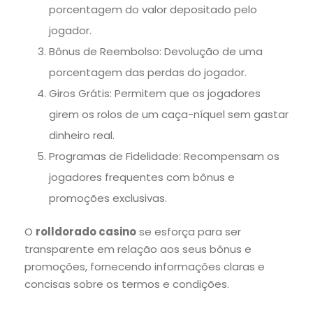
porcentagem do valor depositado pelo
jogador.
Bônus de Reembolso: Devolução de uma
porcentagem das perdas do jogador.
Giros Grátis: Permitem que os jogadores
girem os rolos de um caça-níquel sem gastar
dinheiro real.
Programas de Fidelidade: Recompensam os
jogadores frequentes com bônus e
promoções exclusivas.
O
rolldorado casino
se esforça para ser
transparente em relação aos seus bônus e
promoções, fornecendo informações claras e
concisas sobre os termos e condições.