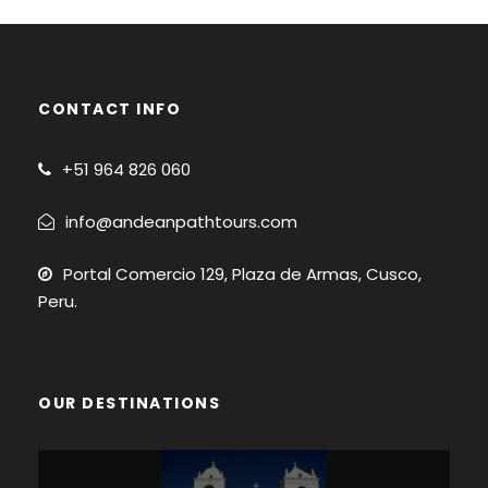
CONTACT INFO
+51
964 826 060
info@andeanpathtours.com
Portal Comercio 129, Plaza de Armas, Cusco,
Peru.
OUR DESTINATIONS