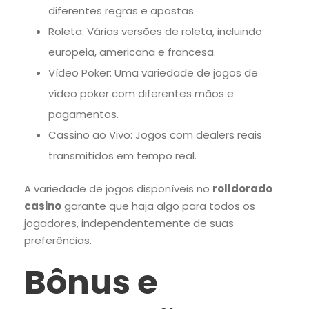
diferentes regras e apostas.
Roleta: Várias versões de roleta, incluindo
europeia, americana e francesa.
Vídeo Poker: Uma variedade de jogos de
vídeo poker com diferentes mãos e
pagamentos.
Cassino ao Vivo: Jogos com dealers reais
transmitidos em tempo real.
A variedade de jogos disponíveis no
rolldorado
casino
garante que haja algo para todos os
jogadores, independentemente de suas
preferências.
Bônus e