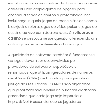
escolha de um casino online. Um bom casino deve
oferecer uma ampla gama de opções para
atender a todos os gostos e preferências. Isso
inclui caça-níqueis, jogos de mesa clássicos como
blackjack e roleta, jogos de vídeo poker e jogos de
cassino ao vivo com dealers reais. O
rolldorado
casino
se destaca nesse quesito, oferecendo um
catálogo extenso e diversificado de jogos.
A qualidade do software também é fundamental.
Os jogos devem ser desenvolvidos por
provedores de software respeitáveis e
renomados, que utilizam geradores de números
aleatórios (RNGs) certificados para garantir a
justiça dos resultados. Os RNGs são algoritmos
que produzem sequências de números aleatórias,
garantindo que cada jogo seja imparcial e
imprevisível. É essencial que os jogadores