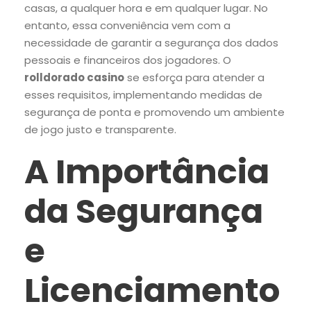
casas, a qualquer hora e em qualquer lugar. No
entanto, essa conveniência vem com a
necessidade de garantir a segurança dos dados
pessoais e financeiros dos jogadores. O
rolldorado casino
se esforça para atender a
esses requisitos, implementando medidas de
segurança de ponta e promovendo um ambiente
de jogo justo e transparente.
A Importância
da Segurança
e
Licenciamento