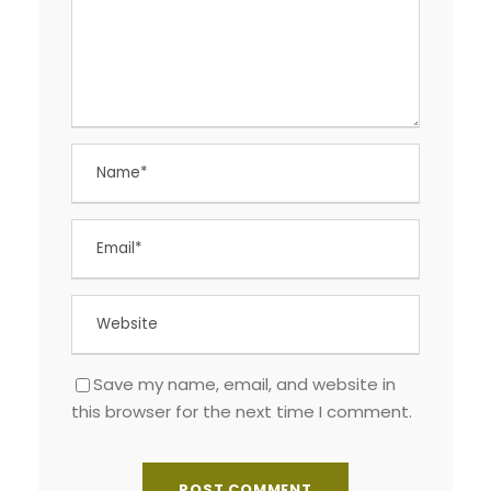
Save my name, email, and website in
this browser for the next time I comment.