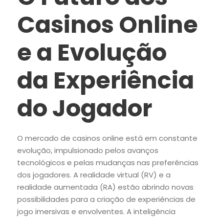
Casinos Online
e a Evolução
da Experiência
do Jogador
O mercado de casinos online está em constante
evolução, impulsionado pelos avanços
tecnológicos e pelas mudanças nas preferências
dos jogadores. A realidade virtual (RV) e a
realidade aumentada (RA) estão abrindo novas
possibilidades para a criação de experiências de
jogo imersivas e envolventes. A inteligência