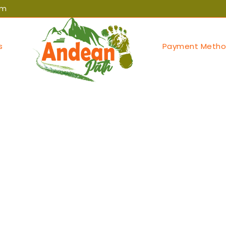
om
s
Payment Metho
egorized
ojës nga strategjia 
tnewsalbania.com/