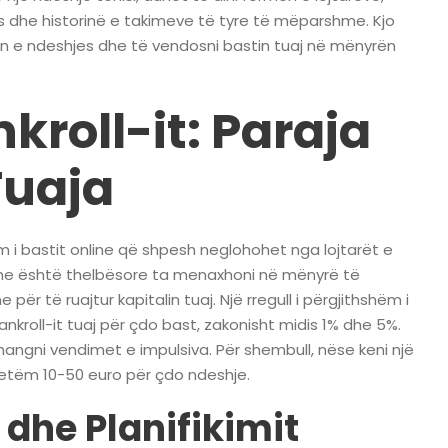
hës dhe historinë e takimeve të tyre të mëparshme. Kjo
in e ndeshjes dhe të vendosni bastin tuaj në mënyrën
kroll-it: Paraja
Tuaja
ëm i bastit online që shpesh neglohohet nga lojtarët e
et dhe është thelbësore ta menaxhoni në mënyrë të
 të ruajtur kapitalin tuaj. Një rregull i përgjithshëm i
nkroll-it tuaj për çdo bast, zakonisht midis 1% dhe 5%.
hmangni vendimet e impulsiva. Për shembull, nëse keni një
 vetëm 10-50 euro për çdo ndeshje.
 dhe Planifikimit