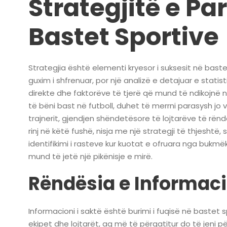
Strategjitë e Pa
Bastet Sportive
Strategjia është elementi kryesor i suksesit në bastet
guxim i shfrenuar, por një analizë e detajuar e stati
direkte dhe faktorëve të tjerë që mund të ndikojnë në
të bëni bast në futboll, duhet të merrni parasysh j
trajnerit, gjendjen shëndetësore të lojtarëve të rën
rinj në këtë fushë, nisja me një strategji të thjeshtë, 
identifikimi i rasteve kur kuotat e ofruara nga bukmëke
mund të jetë një pikënisje e mirë.
Rëndësia e Informaci
Informacioni i saktë është burimi i fuqisë në bastet 
ekipet dhe lojtarët, aq më të përgatitur do të jeni p