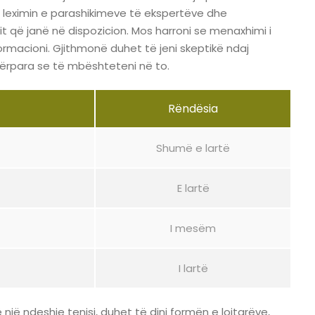
e, leximin e parashikimeve të ekspertëve dhe
t që janë në dispozicion. Mos harroni se menaxhimi i
rmacioni. Gjithmonë duhet të jeni skeptikë ndaj
përpara se të mbështeteni në to.
Rëndësia
Shumë e lartë
E lartë
I mesëm
I lartë
 një ndeshje tenisi, duhet të dini formën e lojtarëve,