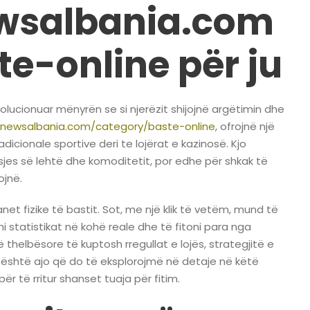
ewsalbania.com
e-online për ju
olucionuar mënyrën se si njerëzit shijojnë argëtimin dhe
tnewsalbania.com/category/baste-online
, ofrojnë një
icionale sportive deri te lojërat e kazinosë. Kjo
es së lehtë dhe komoditetit, por edhe për shkak të
ojnë.
net fizike të bastit. Sot, me një klik të vetëm, mund të
i statistikat në kohë reale dhe të fitoni para nga
ë thelbësore të kuptosh rregullat e lojës, strategjitë e
 është ajo që do të eksplorojmë në detaje në këtë
për të rritur shanset tuaja për fitim.