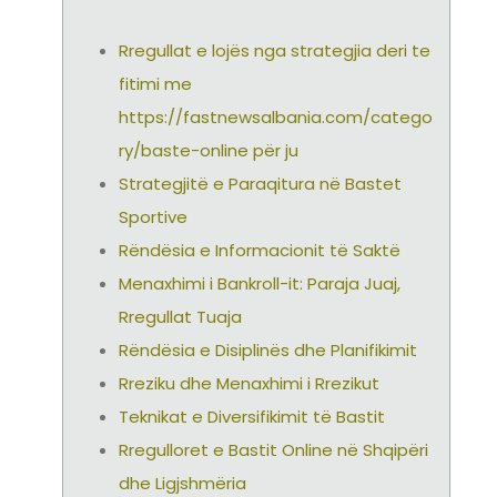
Rregullat e lojës nga strategjia deri te
fitimi me
https://fastnewsalbania.com/catego
ry/baste-online për ju
Strategjitë e Paraqitura në Bastet
Sportive
Rëndësia e Informacionit të Saktë
Menaxhimi i Bankroll-it: Paraja Juaj,
Rregullat Tuaja
Rëndësia e Disiplinës dhe Planifikimit
Rreziku dhe Menaxhimi i Rrezikut
Teknikat e Diversifikimit të Bastit
Rregulloret e Bastit Online në Shqipëri
dhe Ligjshmëria