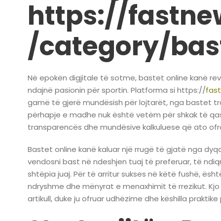
https://fastn
/category/bast
Në epokën digjitale të sotme, bastet online kanë rev
ndajnë pasionin për sportin. Platforma si https://
fas
gamë të gjerë mundësish për lojtarët, nga bastet trad
përhapje e madhe nuk është vetëm për shkak të qasj
transparencës dhe mundësive kalkuluese që ato ofr
Bastet online kanë kaluar një rrugë të gjatë nga dyqa
vendosni bast në ndeshjen tuaj të preferuar, të ndiqn
shtëpia juaj. Për të arritur sukses në këtë fushë, ësht
ndryshme dhe mënyrat e menaxhimit të rrezikut. Kjo
artikull, duke ju ofruar udhëzime dhe këshilla praktike 