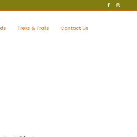
ds
Treks & Trails
Contact Us
deri te fitimi me
category/baste-