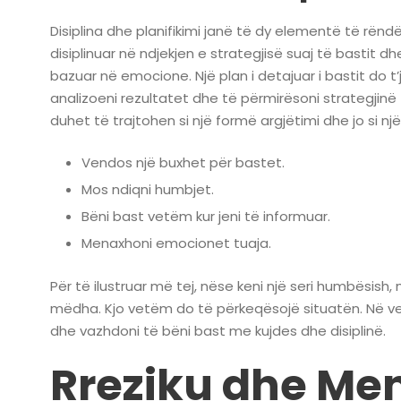
Disiplina dhe planifikimi janë të dy elementë të rënd
disiplinuar në ndjekjen e strategjisë suaj të bastit
bazuar në emocione. Një plan i detajuar i bastit do t
analizoeni rezultatet dhe të përmirësoni strategjinë
duhet të trajtohen si një formë argjëtimi dhe jo si n
Vendos një buxhet për bastet.
Mos ndiqni humbjet.
Bëni bast vetëm kur jeni të informuar.
Menaxhoni emocionet tuaja.
Për të ilustruar më tej, nëse keni një seri humbësish
mëdha. Kjo vetëm do të përkeqësojë situatën. Në vend
dhe vazhdoni të bëni bast me kujdes dhe disiplinë.
Rreziku dhe Men