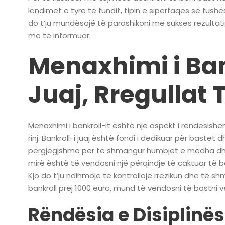
lëndimet e tyre të fundit, tipin e sipërfaqes së fus
do t’ju mundësojë të parashikoni me sukses rezultat
më të informuar.
Menaxhimi i Ban
Juaj, Rregullat 
Menaxhimi i bankroll-it është një aspekt i rëndësish
rinj. Bankroll-i juaj është fondi i dedikuar për bast
përgjegjshme për të shmangur humbjet e mëdha dhe për
mirë është të vendosni një përqindje të caktuar të ba
Kjo do t’ju ndihmojë të kontrollojë rrezikun dhe të s
bankroll prej 1000 euro, mund të vendosni të bastni
Rëndësia e Disiplinës