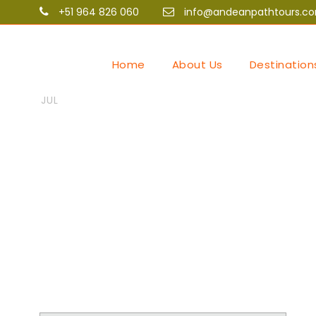
+51 964 826 060
info@andeanpathtours.c
Home
About Us
Destination
06
Andean Path Tours
Uncat
Rregullat e l
JUL
https://fas
online për ju