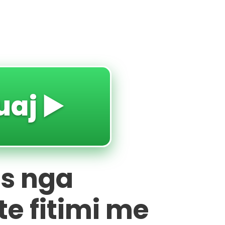
uaj ▶️
ës nga
 te fitimi me