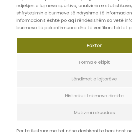
ndjekjen e lajmeve sportive, analizimin e statistikav
shfrytëzimin e burimeve të ndryshme të informacioni
informacionit është po aq i rëndësishëm sa vetë info
burimeve të pakonfirmuara dhe të verifikoni faktet 
Faktor
Forma e ekipit
Lëndimet e lojtarëve
Historiku i takimeve direkte
Motivimi i skuadrës
Për të ilustruar më tej, nëse dëshironi të bëni bast në