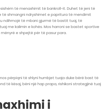
ësishëm të menaxhimit të bankroll-it. Duhet të jeni të
 dhe të shmangni ndryshimet e papritura të mendimit
’ju ndihmojë të mbani gjurmë të bastit tuaj, të
 tuaj me kalimin e kohës. Mos harroni se bastet sportive
jë mënyrë e shpejtë për të pasur para.
, mos përpiqni të shlyni humbjet tuaja duke bërë bast të
 të kësaj, bëni një hap prapa, rishikoni strategjinë tuaj
axhimi i