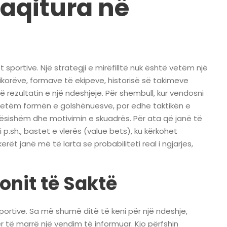
raqitura në
 sportive. Një strategji e mirëfilltë nuk është vetëm një
stikorëve, formave të ekipeve, historisë së takimeve
 rezultatin e një ndeshjeje. Për shembull, kur vendosni
o vetëm formën e golshënuesve, por edhe taktikën e
dësishëm dhe motivimin e skuadrës. Për ata që janë të
si p.sh., bastet e vlerës (value bets), ku kërkohet
rët janë më të larta se probabiliteti real i ngjarjes,
onit të Saktë
sportive. Sa më shumë ditë të keni për një ndeshje,
ër të marrë një vendim të informuar. Kjo përfshin