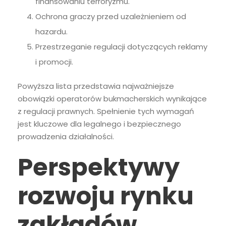
finansowaniu terroryzmu.
Ochrona graczy przed uzależnieniem od
hazardu.
Przestrzeganie regulacji dotyczących reklamy
i promocji.
Powyższa lista przedstawia najważniejsze
obowiązki operatorów bukmacherskich wynikające
z regulacji prawnych. Spełnienie tych wymagań
jest kluczowe dla legalnego i bezpiecznego
prowadzenia działalności.
Perspektywy
rozwoju rynku
zakładów