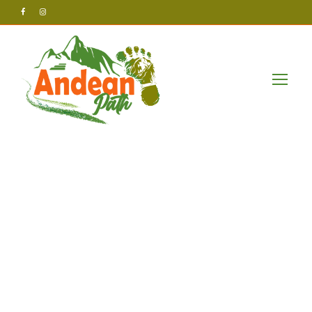
Andean Path Tours
Uncategorized
Rozważania
nad
potencjałem