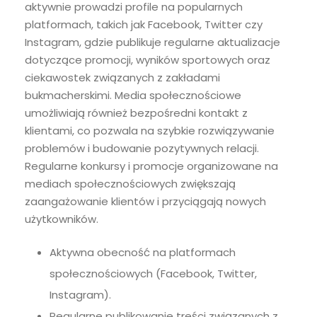
aktywnie prowadzi profile na popularnych
platformach, takich jak Facebook, Twitter czy
Instagram, gdzie publikuje regularne aktualizacje
dotyczące promocji, wyników sportowych oraz
ciekawostek związanych z zakładami
bukmacherskimi. Media społecznościowe
umożliwiają również bezpośredni kontakt z
klientami, co pozwala na szybkie rozwiązywanie
problemów i budowanie pozytywnych relacji.
Regularne konkursy i promocje organizowane na
mediach społecznościowych zwiększają
zaangażowanie klientów i przyciągają nowych
użytkowników.
Aktywna obecność na platformach
społecznościowych (Facebook, Twitter,
Instagram).
Regularne publikowanie treści związanych z