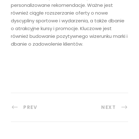
personalizowane rekomendacje. Ważne jest
również ciągłe rozszerzanie oferty o nowe
dyscypliny sportowe i wydarzenia, a także dbanie
o atrakcyjne kursy i promocje. Kluczowe jest
również budowanie pozytywnego wizerunku marki i
dbanie o zadowolenie klientów.
PREV
NEXT