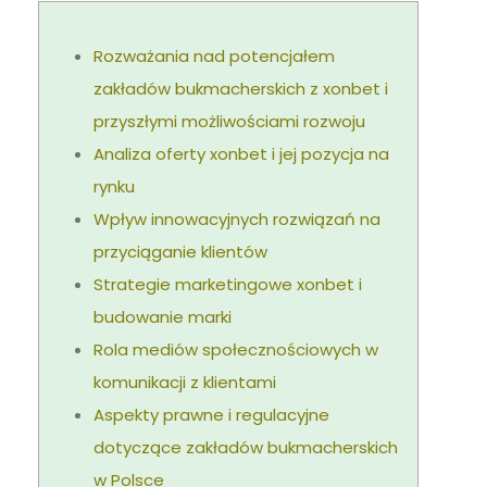
Rozważania nad potencjałem
zakładów bukmacherskich z xonbet i
przyszłymi możliwościami rozwoju
Analiza oferty xonbet i jej pozycja na
rynku
Wpływ innowacyjnych rozwiązań na
przyciąganie klientów
Strategie marketingowe xonbet i
budowanie marki
Rola mediów społecznościowych w
komunikacji z klientami
Aspekty prawne i regulacyjne
dotyczące zakładów bukmacherskich
w Polsce