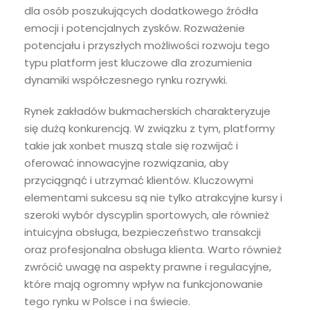
dla osób poszukujących dodatkowego źródła
emocji i potencjalnych zysków. Rozważenie
potencjału i przyszłych możliwości rozwoju tego
typu platform jest kluczowe dla zrozumienia
dynamiki współczesnego rynku rozrywki.
Rynek zakładów bukmacherskich charakteryzuje
się dużą konkurencją. W związku z tym, platformy
takie jak xonbet muszą stale się rozwijać i
oferować innowacyjne rozwiązania, aby
przyciągnąć i utrzymać klientów. Kluczowymi
elementami sukcesu są nie tylko atrakcyjne kursy i
szeroki wybór dyscyplin sportowych, ale również
intuicyjna obsługa, bezpieczeństwo transakcji
oraz profesjonalna obsługa klienta. Warto również
zwrócić uwagę na aspekty prawne i regulacyjne,
które mają ogromny wpływ na funkcjonowanie
tego rynku w Polsce i na świecie.