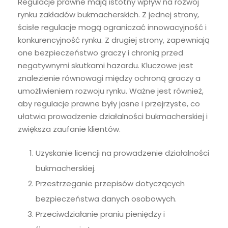
Regulacje prawne mają istotny wpływ na rozwój
rynku zakładów bukmacherskich. Z jednej strony,
ścisłe regulacje mogą ograniczać innowacyjność i
konkurencyjność rynku. Z drugiej strony, zapewniają
one bezpieczeństwo graczy i chronią przed
negatywnymi skutkami hazardu. Kluczowe jest
znalezienie równowagi między ochroną graczy a
umożliwieniem rozwoju rynku. Ważne jest również,
aby regulacje prawne były jasne i przejrzyste, co
ułatwia prowadzenie działalności bukmacherskiej i
zwiększa zaufanie klientów.
Uzyskanie licencji na prowadzenie działalności
bukmacherskiej.
Przestrzeganie przepisów dotyczących
bezpieczeństwa danych osobowych.
Przeciwdziałanie praniu pieniędzy i