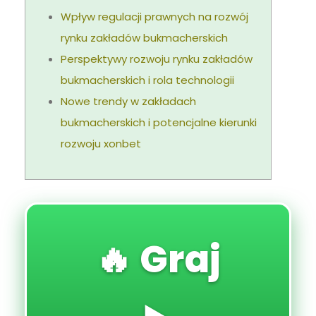
Wpływ regulacji prawnych na rozwój
rynku zakładów bukmacherskich
Perspektywy rozwoju rynku zakładów
bukmacherskich i rola technologii
Nowe trendy w zakładach
bukmacherskich i potencjalne kierunki
rozwoju xonbet
🔥 Graj