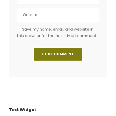
Save my name, email, and website in
this browser for the next time I comment.
Text Widget