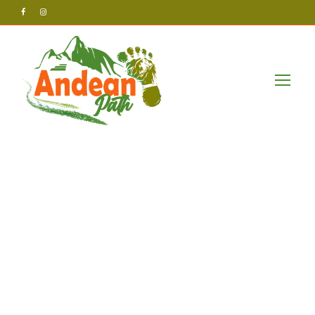
Andean Path Tours
News
Promo Code
Amonbet voor
Nederland