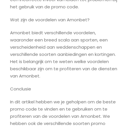
het gebruik van de promo code.
Wat zijn de voordelen van Amonbet?
Amonbet biedt verschillende voordelen,
waaronder een breed scala aan sporten, een
verscheidenheid aan weddenschappen en
verschillende soorten aanbiedingen en kortingen.
Het is belangrijk om te weten welke voordelen
beschikbaar zijn om te profiteren van de diensten
van Amonbet.
Conclusie
In dit artikel hebben we je geholpen om de beste
promo code te vinden en te gebruiken om te
profiteren van de voordelen van Amonbet. We
hebben ook de verschillende soorten promo