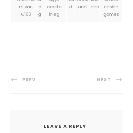
m van
in
eerste
d
and
den
casino
€100
g
inleg
games
PREV
NEXT
LEAVE A REPLY