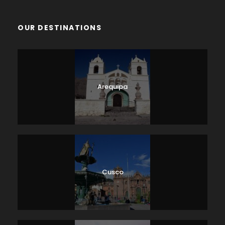
OUR DESTINATIONS
Arequipa
Cusco