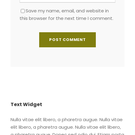
Save my name, email, and website in
this browser for the next time I comment.
Text Widget
Nulla vitae elit libero, a pharetra augue. Nulla vitae
elit libero, a pharetra augue. Nulla vitae elit libero,
a pharetra augue. Donec sed odio dui. Etiam porta