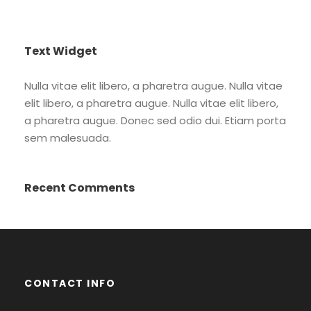
Text Widget
Nulla vitae elit libero, a pharetra augue. Nulla vitae
elit libero, a pharetra augue. Nulla vitae elit libero,
a pharetra augue. Donec sed odio dui. Etiam porta
sem malesuada.
Recent Comments
CONTACT INFO