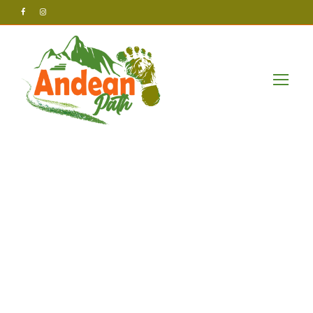
Andean Path Tours
Uncategorized
Pragmatique
analyse des
stratégies au