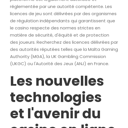
réglementée par une autorité compétente. Les
licences de jeu sont délivrées par des organismes
de régulation indépendants qui garantissent que
le casino respecte des normes strictes en
matière de sécurité, d'équité et de protection
des joueurs. Recherchez des licences délivrées par
des autorités réputées telles que la Malta Gaming
Authority (MGA), la UK Gambling Commission
(UKGC) ou l'Autorité des Jeux (ANJ) en France.
Les nouvelles
technologies
et l'avenir du