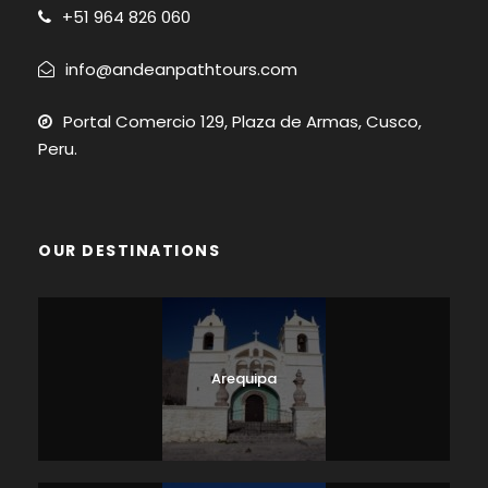
+51
964 826 060
info@andeanpathtours.com
Portal Comercio 129, Plaza de Armas, Cusco,
Peru.
OUR DESTINATIONS
Arequipa