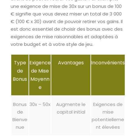
une exigence de mise de 30x sur un bonus de 100
€ signifie que vous devez miser un total de 3 000
€ (100 € x 30) avant de pouvoir retirer vos gains. Il
est donc essentiel de choisir des bonus avec des
exigences de mise raisonnables et adaptées à
votre budget et à votre style de jeu.
Type
Exigence
Avantages
Inconvénients
de
de Mise
Bonus
Moyenn
e
Bonus
30x – 50x
Augmente le
Exigences de
de
capital initial
mise
Bienve
potentielleme
nue
nt élevées