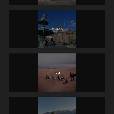
Cusco
Ica