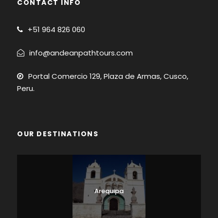
CONTACT INFO
+51
964 826 060
info@andeanpathtours.com
Portal Comercio 129, Plaza de Armas, Cusco,
Peru.
OUR DESTINATIONS
Arequipa