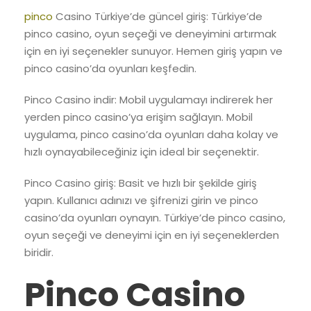
pinco
Casino Türkiye’de güncel giriş: Türkiye’de
pinco casino, oyun seçeği ve deneyimini artırmak
için en iyi seçenekler sunuyor. Hemen giriş yapın ve
pinco casino’da oyunları keşfedin.
Pinco Casino indir: Mobil uygulamayı indirerek her
yerden pinco casino’ya erişim sağlayın. Mobil
uygulama, pinco casino’da oyunları daha kolay ve
hızlı oynayabileceğiniz için ideal bir seçenektir.
Pinco Casino giriş: Basit ve hızlı bir şekilde giriş
yapın. Kullanıcı adınızı ve şifrenizi girin ve pinco
casino’da oyunları oynayın. Türkiye’de pinco casino,
oyun seçeği ve deneyimi için en iyi seçeneklerden
biridir.
Pinco Casino