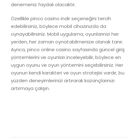
denemeniz faydalı olacaktır.
Özellikle pinco casino indir seçeneğini tercih
edebilirsiniz, böylece mobil cihazınızda da
oynayabilirsiniz. Mobil uygulama, oyunlarınizi her
yerden, her zaman oynatabilmenize olanak tanır.
Ayrıca, pinco online casino sayfasında güncel giriş
yöntemlerini ve oyunları inceleyebilir, böylece en
uygun oyunu ve oyun yöntemini seçebilirsiniz. Her
oyunun kendi karakteri ve oyun stratejisi vardır, bu
yüzden deneyimlerinizi artırarak kazançlarınızı
artırmaya çalışın.