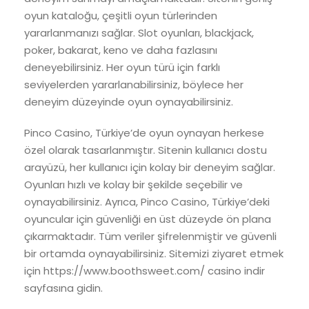
oyun kataloğu, çeşitli oyun türlerinden
yararlanmanızı sağlar. Slot oyunları, blackjack,
poker, bakarat, keno ve daha fazlasını
deneyebilirsiniz. Her oyun türü için farklı
seviyelerden yararlanabilirsiniz, böylece her
deneyim düzeyinde oyun oynayabilirsiniz.
Pinco Casino, Türkiye’de oyun oynayan herkese
özel olarak tasarlanmıştır. Sitenin kullanıcı dostu
arayüzü, her kullanıcı için kolay bir deneyim sağlar.
Oyunları hızlı ve kolay bir şekilde seçebilir ve
oynayabilirsiniz. Ayrıca, Pinco Casino, Türkiye’deki
oyuncular için güvenliği en üst düzeyde ön plana
çıkarmaktadır. Tüm veriler şifrelenmiştir ve güvenli
bir ortamda oynayabilirsiniz. Sitemizi ziyaret etmek
için https://www.boothsweet.com/ casino indir
sayfasına gidin.