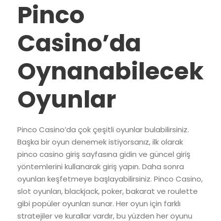
Pinco
Casino’da
Oynanabilecek
Oyunlar
Pinco Casino’da çok çeşitli oyunlar bulabilirsiniz.
Başka bir oyun denemek istiyorsanız, ilk olarak
pinco casino giriş sayfasına gidin ve güncel giriş
yöntemlerini kullanarak giriş yapın. Daha sonra
oyunları keşfetmeye başlayabilirsiniz. Pinco Casino,
slot oyunları, blackjack, poker, bakarat ve roulette
gibi popüler oyunları sunar. Her oyun için farklı
stratejiler ve kurallar vardır, bu yüzden her oyunu