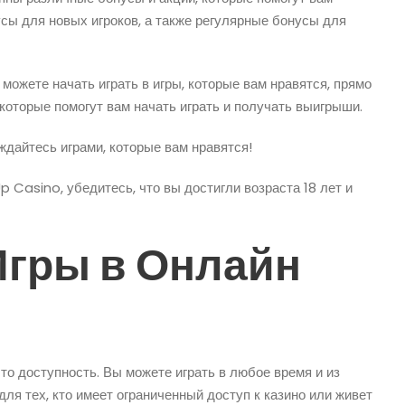
сы для новых игроков, а также регулярные бонусы для
можете начать играть в игры, которые вам нравятся, прямо
 которые помогут вам начать играть и получать выигрыши.
ждайтесь играми, которые вам нравятся!
 Casino, убедитесь, что вы достигли возраста 18 лет и
гры в Онлайн
то доступность. Вы можете играть в любое время и из
для тех, кто имеет ограниченный доступ к казино или живет