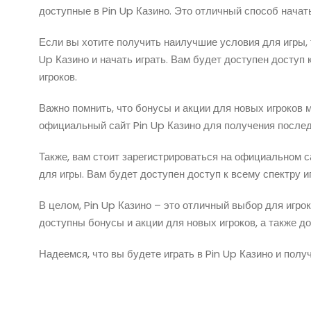
доступные в Pin Up Казино. Это отличный способ начат
Если вы хотите получить наилучшие условия для игры, 
Up Казино и начать играть. Вам будет доступен доступ 
игроков.
Важно помнить, что бонусы и акции для новых игроков м
официальный сайт Pin Up Казино для получения послед
Также, вам стоит зарегистрироваться на официальном с
для игры. Вам будет доступен доступ к всему спектру иг
В целом, Pin Up Казино – это отличный выбор для игро
доступны бонусы и акции для новых игроков, а также дос
Надеемся, что вы будете играть в Pin Up Казино и пол