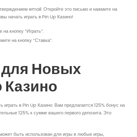
тверждением email. Откройте это письмо и нажмите на
вы начать играть в Pin Up Казино!
 на кнопку “Играть”.
мите на кнопку “Ставка”.
 для Новых
p Казино
ь играть в Pin Up Казино. Вам предлагается 125% бонус на
ительные 125% к сумме вашего первого депозита. Это
 может быть использован для игры в любые игры,