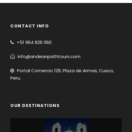
CONTACT INFO
+51
964 826 060
info@andeanpathtours.com
Portal Comercio 129, Plaza de Armas, Cusco,
Peru.
OUR DESTINATIONS