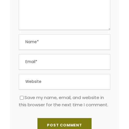
Save my name, email, and website in
this browser for the next time I comment.