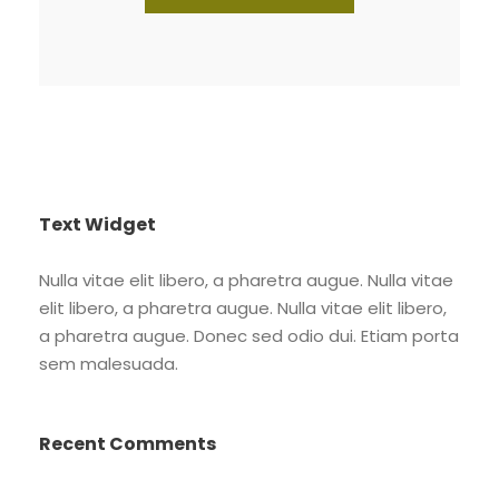
Text Widget
Nulla vitae elit libero, a pharetra augue. Nulla vitae
elit libero, a pharetra augue. Nulla vitae elit libero,
a pharetra augue. Donec sed odio dui. Etiam porta
sem malesuada.
Recent Comments