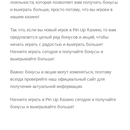
лояльности, которая позволяет вам получать бонусы
и выиграть больше, просто потому, что вы игроки в
нашем казино!
Так что, если вы новый игрок в Pin Up Казино, то вам
предлагается целый ряд бонусов и акций, чтобы
начать играть с радостью и выиграть больше!
Начните играть сегодня и получайте бонусы и
выигрывайте больше!
Важно: бонусы и акции могут изменяться, поэтому
всегда проверяйте наш официальный сайт для
получения актуальной информации.
Начните играть в Pin Up Казино сегодня и получайте
бонусы и выигрывайте больше!