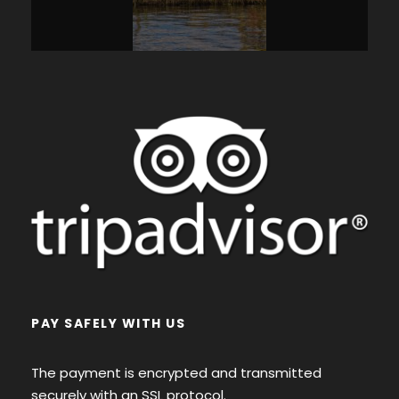
PAY SAFELY WITH US
The payment is encrypted and transmitted
securely with an SSL protocol.