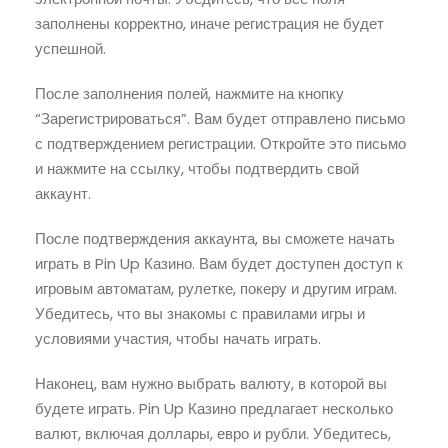
заполнены корректно, иначе регистрация не будет
успешной.
После заполнения полей, нажмите на кнопку
“Зарегистрироваться”. Вам будет отправлено письмо
с подтверждением регистрации. Откройте это письмо
и нажмите на ссылку, чтобы подтвердить свой
аккаунт.
После подтверждения аккаунта, вы сможете начать
играть в Pin Up Казино. Вам будет доступен доступ к
игровым автоматам, рулетке, покеру и другим играм.
Убедитесь, что вы знакомы с правилами игры и
условиями участия, чтобы начать играть.
Наконец, вам нужно выбрать валюту, в которой вы
будете играть. Pin Up Казино предлагает несколько
валют, включая доллары, евро и рубли. Убедитесь,