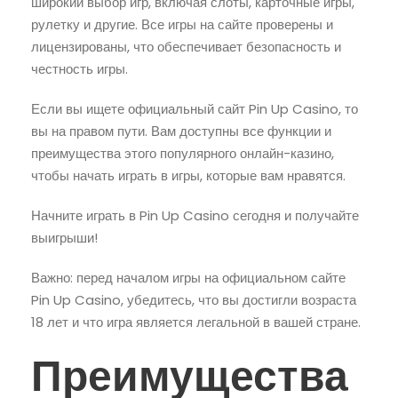
широкий выбор игр, включая слоты, карточные игры,
рулетку и другие. Все игры на сайте проверены и
лицензированы, что обеспечивает безопасность и
честность игры.
Если вы ищете официальный сайт Pin Up Casino, то
вы на правом пути. Вам доступны все функции и
преимущества этого популярного онлайн-казино,
чтобы начать играть в игры, которые вам нравятся.
Начните играть в Pin Up Casino сегодня и получайте
выигрыши!
Важно: перед началом игры на официальном сайте
Pin Up Casino, убедитесь, что вы достигли возраста
18 лет и что игра является легальной в вашей стране.
Преимущества