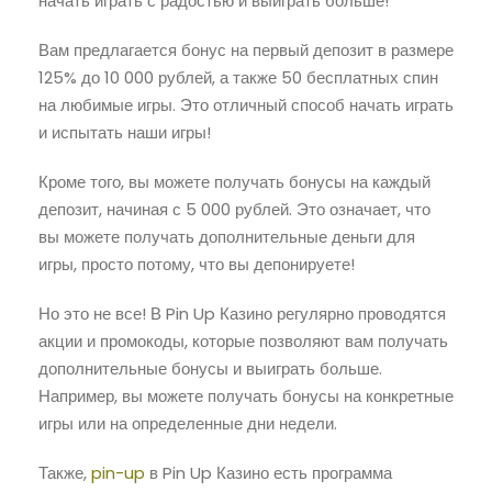
начать играть с радостью и выиграть больше!
Вам предлагается бонус на первый депозит в размере
125% до 10 000 рублей, а также 50 бесплатных спин
на любимые игры. Это отличный способ начать играть
и испытать наши игры!
Кроме того, вы можете получать бонусы на каждый
депозит, начиная с 5 000 рублей. Это означает, что
вы можете получать дополнительные деньги для
игры, просто потому, что вы депонируете!
Но это не все! В Pin Up Казино регулярно проводятся
акции и промокоды, которые позволяют вам получать
дополнительные бонусы и выиграть больше.
Например, вы можете получать бонусы на конкретные
игры или на определенные дни недели.
Также,
pin-up
в Pin Up Казино есть программа