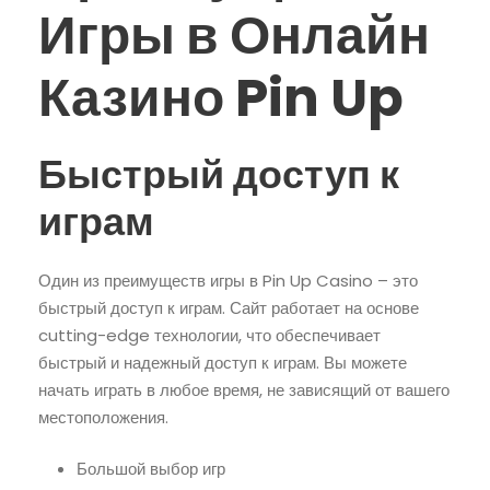
Игры в Онлайн
Казино Pin Up
Быстрый доступ к
играм
Один из преимуществ игры в Pin Up Casino – это
быстрый доступ к играм. Сайт работает на основе
cutting-edge технологии, что обеспечивает
быстрый и надежный доступ к играм. Вы можете
начать играть в любое время, не зависящий от вашего
местоположения.
Большой выбор игр