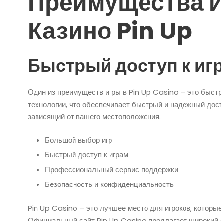
Преимущества И
Казино Pin Up
Быстрый доступ к иг
Один из преимуществ игры в Pin Up Casino – это быстр
технологии, что обеспечивает быстрый и надежный дост
зависящий от вашего местоположения.
Большой выбор игр
Быстрый доступ к играм
Профессиональный сервис поддержки
Безопасность и конфиденциальность
Pin Up Casino – это лучшее место для игроков, котор
Официальный сайт Pin Up Casino предлагает широкий сп