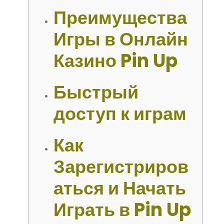
Преимущества
Игры в Онлайн
Казино Pin Up
Быстрый
доступ к играм
Как
Зарегистриров
аться и Начать
Играть в Pin Up