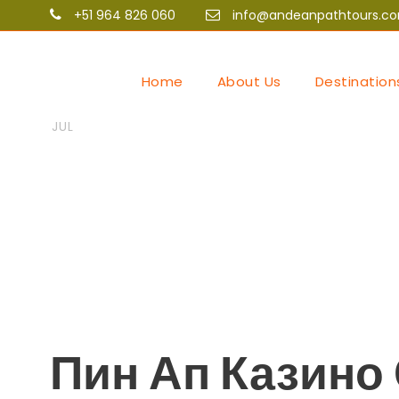
+51 964 826 060
info@andeanpathtours.c
Home
About Us
Destination
04
Andean Path Tours
Uncat
Пин Ап Кази
JUL
Онлайн Кази
Пин Ап Казин