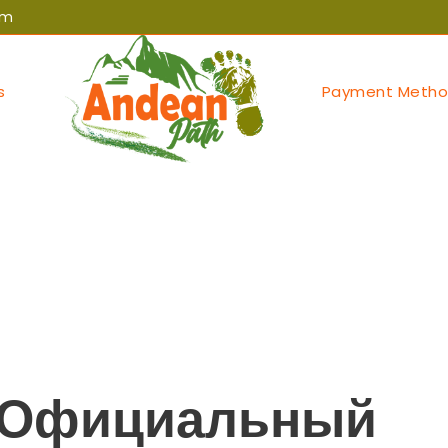
om
s
Payment Metho
egorized
но Официальный Са
но Pin Up
о Официальный