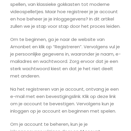
spellen, van klassieke gokkasten tot moderne
videospelletjes. Maar hoe registreer je je account
en hoe beheer je je inloggegevens? In dit artikel
zullen we je stap voor stap door het proces leiden.
Om te beginnen, ga je naar de website van
Amonbet en klik op “Registreren”. Vervolgens vul je
je persoonlijke gegevens in, waaronder je naam, e-
mailadres en wachtwoord. Zorg ervoor dat je een
sterk wachtwoord kiest en dat je het niet deelt
met anderen.
Na het registreren van je account, ontvang je een
e-mail met een bevestigingslink. Klik op deze link
om je account te bevestigen. Vervolgens kun je
inloggen op je account en beginnen met spelen.
Om je account te beheren, kun je je