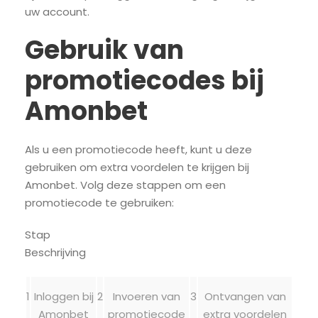
uw account.
Gebruik van
promotiecodes bij
Amonbet
Als u een promotiecode heeft, kunt u deze
gebruiken om extra voordelen te krijgen bij
Amonbet. Volg deze stappen om een
promotiecode te gebruiken:
Stap
Beschrijving
1
Inloggen bij
2
Invoeren van
3
Ontvangen van
Amonbet
promotiecode
extra voordelen