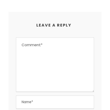
LEAVE A REPLY