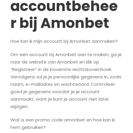
accountbehee
r bij Amonbet
Hoe kan ik mijn account bij Amonbet aanmaken?
Om een account bij Amonbet aan te maken, ga je
naar de website van Amonbet en klik op
“Registreer” in de bovenste rechtsbovenhoek.
Vervolgens vul je je persoonlijke gegevens in, zoals
naam, e-mailadres en wachtwoord. Controleer
goed je gegevens voordat je je account
aanmaakt, want je kunt je account niet later
wijzigen.
Wat is een promo code amonbet en hoe kan ik
hem gebruiken?