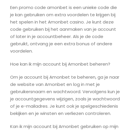
Een promo code amonbet is een unieke code die
je kan gebruiken om extra voordelen te krijgen bij
het spelen in het Amonbet casino. Je kunt deze
code gebruiken bij het aanmaken van je account
of later in je accountbeheer. Als je de code
gebruikt, ontvang je een extra bonus of andere
voordelen.
Hoe kan ik mijn account bij Amonbet beheren?
Om je account bij Amonbet te beheren, ga je naar
de website van Amonbet en log in met je
gebruikersnaam en wachtwoord. Vervolgens kun je
je accountgegevens wijzigen, zoals je wachtwoord
of je e-mailadres. Je kunt ook je spelgeschiedenis
bekijken en je winsten en verliezen controleren.
Kan ik mijn account bij Amonbet gebruiken op mijn