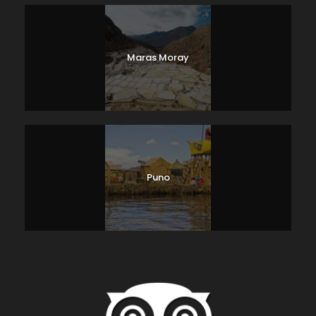
Maras Moray
Puno