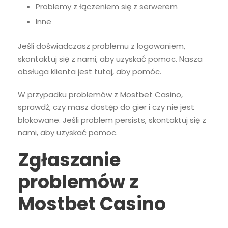
Problemy z łączeniem się z serwerem
Inne
Jeśli doświadczasz problemu z logowaniem,
skontaktuj się z nami, aby uzyskać pomoc. Nasza
obsługa klienta jest tutaj, aby pomóc.
W przypadku problemów z Mostbet Casino,
sprawdź, czy masz dostęp do gier i czy nie jest
blokowane. Jeśli problem persists, skontaktuj się z
nami, aby uzyskać pomoc.
Zgłaszanie
problemów z
Mostbet Casino