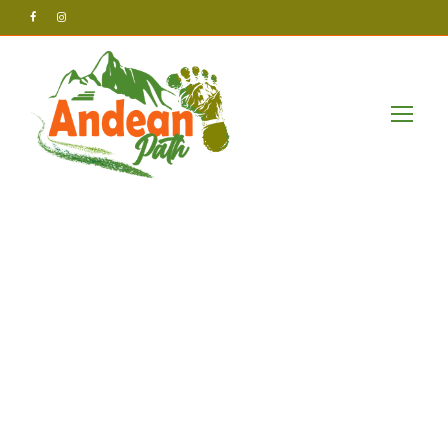
Andean Path Tours
Uncategorized
Mostbet w
Polsce –
obsługa klienta