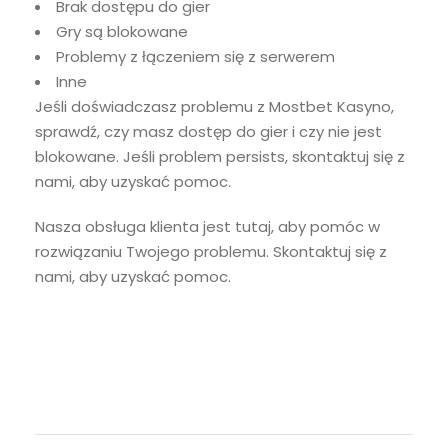
Brak dostępu do gier
Gry są blokowane
Problemy z łączeniem się z serwerem
Inne
Jeśli doświadczasz problemu z Mostbet Kasyno,
sprawdź, czy masz dostęp do gier i czy nie jest
blokowane. Jeśli problem persists, skontaktuj się z
nami, aby uzyskać pomoc.
Nasza obsługa klienta jest tutaj, aby pomóc w
rozwiązaniu Twojego problemu. Skontaktuj się z
nami, aby uzyskać pomoc.