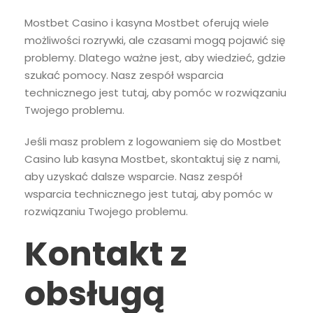
Mostbet Casino i kasyna Mostbet oferują wiele
możliwości rozrywki, ale czasami mogą pojawić się
problemy. Dlatego ważne jest, aby wiedzieć, gdzie
szukać pomocy. Nasz zespół wsparcia
technicznego jest tutaj, aby pomóc w rozwiązaniu
Twojego problemu.
Jeśli masz problem z logowaniem się do Mostbet
Casino lub kasyna Mostbet, skontaktuj się z nami,
aby uzyskać dalsze wsparcie. Nasz zespół
wsparcia technicznego jest tutaj, aby pomóc w
rozwiązaniu Twojego problemu.
Kontakt z
obsługą