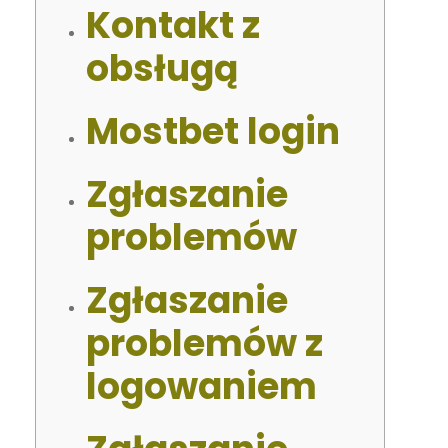
Kontakt z
obsługą
Mostbet login
Zgłaszanie
problemów
Zgłaszanie
problemów z
logowaniem