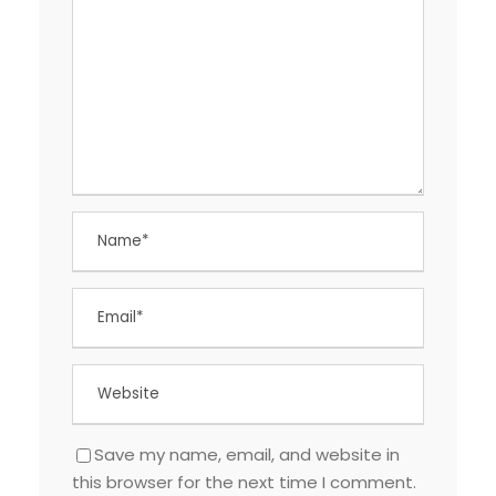
Save my name, email, and website in
this browser for the next time I comment.