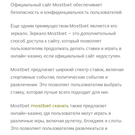
Официальный сайт Mostbet обеспечивает
безопасность и конфиденциальность пользователей.
Еще одним преимуществом Mostbet является его
зеркало. Зеркало Mostbet – это дополнительный
способ доступа к сайту, который позволяет
пользователям продолжать делать ставки и играть в
онлайн-казино, если официальный сайт недоступен.
Mostbet предлагает широкий спектр ставок, включая
спортивные события, политические события и
развлечения. Это позволяет пользователям выбрать
ставку, которая лучше всего подходит для них.
Mostbet
mostbet скачать
также предлагает
онлайн-казино, где пользователи могут играть в
различные игры, включая рулетку, блэкджек и слоты.
Это позволяет пользователям развлекаться и