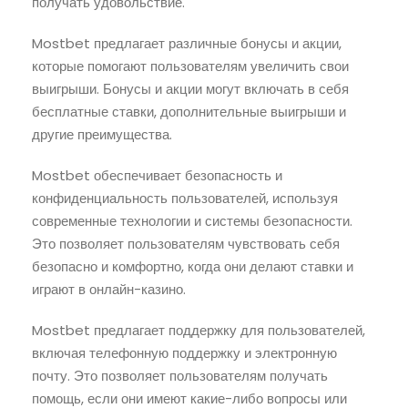
получать удовольствие.
Mostbet предлагает различные бонусы и акции,
которые помогают пользователям увеличить свои
выигрыши. Бонусы и акции могут включать в себя
бесплатные ставки, дополнительные выигрыши и
другие преимущества.
Mostbet обеспечивает безопасность и
конфиденциальность пользователей, используя
современные технологии и системы безопасности.
Это позволяет пользователям чувствовать себя
безопасно и комфортно, когда они делают ставки и
играют в онлайн-казино.
Mostbet предлагает поддержку для пользователей,
включая телефонную поддержку и электронную
почту. Это позволяет пользователям получать
помощь, если они имеют какие-либо вопросы или