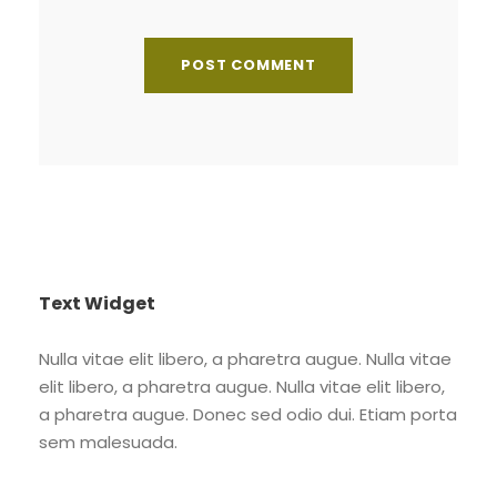
Text Widget
Nulla vitae elit libero, a pharetra augue. Nulla vitae
elit libero, a pharetra augue. Nulla vitae elit libero,
a pharetra augue. Donec sed odio dui. Etiam porta
sem malesuada.