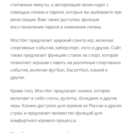
считанные минуты, а авторизация происходит с
помощью логина и пароля, которые вы выбираете при
регистрации. Вам также доступны функции
восстановления пароля и изменения логина.
Мостбет предлагает широкий спектр игр, включая
спортивные события, киберспорт, лото и другие. Сайт
также предлагает функцию ставок на спорт, которая
позволяет игрокам ставить на различные спортивные
события, включая футбол, баскетбол, хоккей и
другие.
Кроме того, Мостбет предлагает казино, которое
включает в себя слоты, рулетку, блэкджек и другие
игры. Казино доступно для игроков из России и других
стран, и предлагает множество функций для
комфортного игрового процесса.