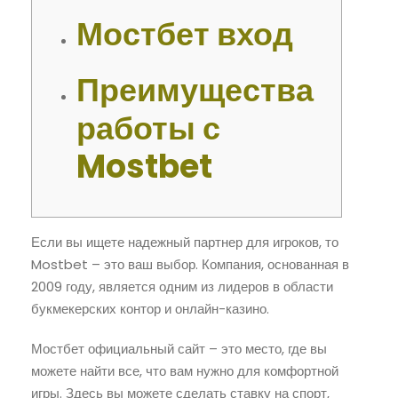
Мостбет вход
Преимущества
работы с
Mostbet
Если вы ищете надежный партнер для игроков, то
Mostbet – это ваш выбор. Компания, основанная в
2009 году, является одним из лидеров в области
букмекерских контор и онлайн-казино.
Мостбет официальный сайт – это место, где вы
можете найти все, что вам нужно для комфортной
игры. Здесь вы можете сделать ставку на спорт,