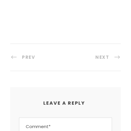
PREV
NEXT
LEAVE A REPLY