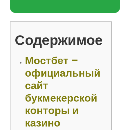
Содержимое
Мостбет –
официальный
сайт
букмекерской
конторы и
казино