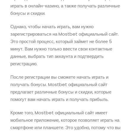
играть в онлайн-казино, а также получать различные
бонусы и скидки.
Однако, чтобы начать играть, вам нужно
зарегистрироваться на Mostbet официальный сайт.
Это простой процесс, который займет не более 5
минут. Вам нужно только ввести свои контактные
данные, выбрать тип аккаунта и подтвердить
регистрацию.
После регистрации вы сможете начать играть и
получать бонусы. Mostbet официальный сайт
предлагает различные бонусы и скидки, которые
помогут вам начать играть и получать прибыль.
Кроме того, Mostbet официальный сайт имеет
мобильное приложение, которое позволяет играть на
смартфоне или планшете. Это удобно, потому что вы