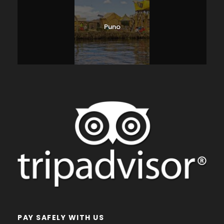
Puno
PAY SAFELY WITH US