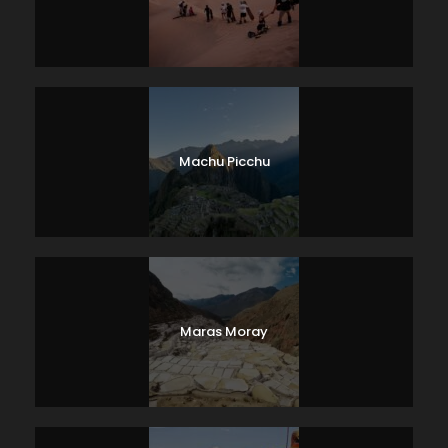
Machu Picchu
Maras Moray