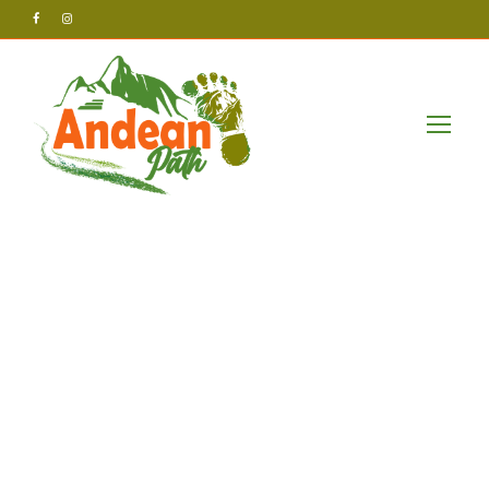
Andean Path Tours
Uncategorized
Mostbet AZ –
bukmeker ve
kazino Mostbet