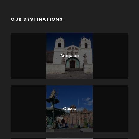
OUR DESTINATIONS
Arequipa
Cusco