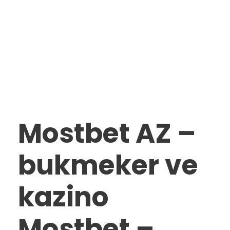
– Giriş rəsmi
sayt
Mostbet AZ –
bukmeker ve
kazino
Mostbet –