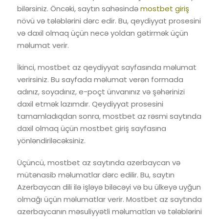
bilərsiniz. Öncəki, saytın sahəsində
mostbet giriş
növü və tələblərini dərc edir. Bu, qeydiyyat prosesini
və daxil olmaq üçün necə yoldan gətirmək üçün
məlumat verir.
İkinci, mostbet az qeydiyyat sayfasında məlumat
verirsiniz. Bu sayfada məlumat verən formada
adınız, soyadınız, e-poçt ünvanınız və şəhərinizi
daxil etmək lazımdır. Qeydiyyat prosesini
tamamladıqdan sonra, mostbet az rəsmi saytında
daxil olmaq üçün mostbet giriş sayfasına
yönləndiriləcəksiniz.
Üçüncü, mostbet az saytında azerbaycan və
mütənasib məlumatlar dərc edilir. Bu, saytın
Azerbaycan dili ilə işləyə biləcəyi və bu ülkeyə uyğun
olmağı üçün məlumatlar verir. Mostbet az saytında
azerbaycanın məsuliyyətli məlumatları və tələblərini