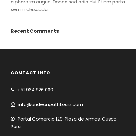
a pharetra augue. Donec sed odio dui. Etiam porta
sem malesuada.
Recent Comments
CONTACT INFO
+51
964 826 060
info@andeanpathtours.com
Portal Comercio 129, Plaza de Armas, Cusco,
Peru.