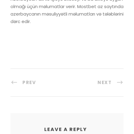
olmağı üçün məlumatlar verir. Mostbet az saytında
azerbaycanın məsuliyyətli məlumatları və tələblərini
dərc edir.
PREV
NEXT
LEAVE A REPLY