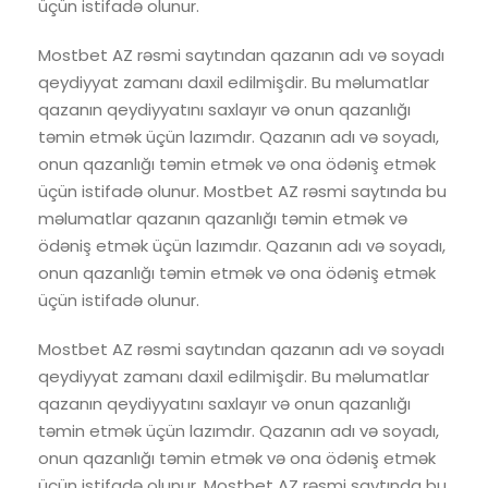
üçün istifadə olunur.
Mostbet AZ rəsmi saytından qazanın adı və soyadı
qeydiyyat zamanı daxil edilmişdir. Bu məlumatlar
qazanın qeydiyyatını saxlayır və onun qazanlığı
təmin etmək üçün lazımdır. Qazanın adı və soyadı,
onun qazanlığı təmin etmək və ona ödəniş etmək
üçün istifadə olunur. Mostbet AZ rəsmi saytında bu
məlumatlar qazanın qazanlığı təmin etmək və
ödəniş etmək üçün lazımdır. Qazanın adı və soyadı,
onun qazanlığı təmin etmək və ona ödəniş etmək
üçün istifadə olunur.
Mostbet AZ rəsmi saytından qazanın adı və soyadı
qeydiyyat zamanı daxil edilmişdir. Bu məlumatlar
qazanın qeydiyyatını saxlayır və onun qazanlığı
təmin etmək üçün lazımdır. Qazanın adı və soyadı,
onun qazanlığı təmin etmək və ona ödəniş etmək
üçün istifadə olunur. Mostbet AZ rəsmi saytında bu