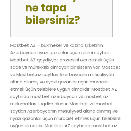
nə tapa
bilərsiniz?
Mostbet AZ – bukmeker və kazino şirkətinin
Azerbaycan riyazi qazanlar üçün rəsmi saytıdır.
Mostbet AZ qeydiyyat prosesini əks etmək üçün
sadə və mürəkkəb olmayan bir sistem var. Mostbet
və Mostbet.az saytları Azerbaycanın məsuliyyəti
altına alınmış və riyazi qazanlar üçün müraciət
etmək üçün tələblərə uyğun olmalıdır. Mostbet AZ
saytında mostbet azerbaycan və mosbet az
məlumatları təqdim olunur. Mostbet və mosbet
saytları Azerbaycanın məsuliyyəti altına alınmış və
riyazi qazanlar üçün müraciət etmək üçün tələblərə
uyğun olmalıdır. Mostbet AZ saytında mostbet.az