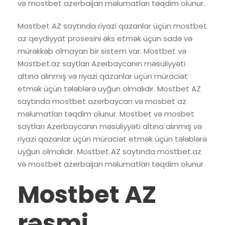
və mostbet azerbaijan məlumatları təqdim olunur.
Mostbet AZ saytında riyazi qazanlar üçün mostbet
az qeydiyyat prosesini əks etmək üçün sadə və
mürəkkəb olmayan bir sistem var. Mostbet və
Mostbet.az saytları Azerbaycanın məsuliyyəti
altına alınmış və riyazi qazanlar üçün müraciət
etmək üçün tələblərə uyğun olmalıdır. Mostbet AZ
saytında mostbet azerbaycan və mosbet az
məlumatları təqdim olunur. Mostbet və mosbet
saytları Azerbaycanın məsuliyyəti altına alınmış və
riyazi qazanlar üçün müraciət etmək üçün tələblərə
uyğun olmalıdır. Mostbet AZ saytında mostbet.az
və mostbet azerbaijan məlumatları təqdim olunur.
Mostbet AZ
rəsmi