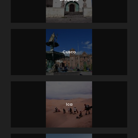
Cusco
Ica