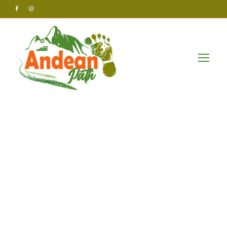
Andean Path Tours
Post
Innovative_Lös
ungen_für_digi
tales_Entertain