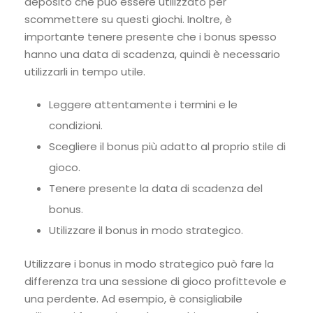
deposito che può essere utilizzato per
scommettere su questi giochi. Inoltre, è
importante tenere presente che i bonus spesso
hanno una data di scadenza, quindi è necessario
utilizzarli in tempo utile.
Leggere attentamente i termini e le
condizioni.
Scegliere il bonus più adatto al proprio stile di
gioco.
Tenere presente la data di scadenza del
bonus.
Utilizzare il bonus in modo strategico.
Utilizzare i bonus in modo strategico può fare la
differenza tra una sessione di gioco profittevole e
una perdente. Ad esempio, è consigliabile