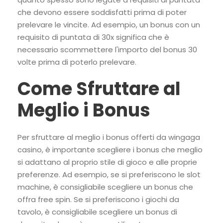
che devono essere soddisfatti prima di poter
prelevare le vincite. Ad esempio, un bonus con un
requisito di puntata di 30x significa che è
necessario scommettere l'importo del bonus 30
volte prima di poterlo prelevare.
Come Sfruttare al
Meglio i Bonus
Per sfruttare al meglio i bonus offerti da wingaga
casino, è importante scegliere i bonus che meglio
si adattano al proprio stile di gioco e alle proprie
preferenze. Ad esempio, se si preferiscono le slot
machine, è consigliabile scegliere un bonus che
offra free spin. Se si preferiscono i giochi da
tavolo, è consigliabile scegliere un bonus di