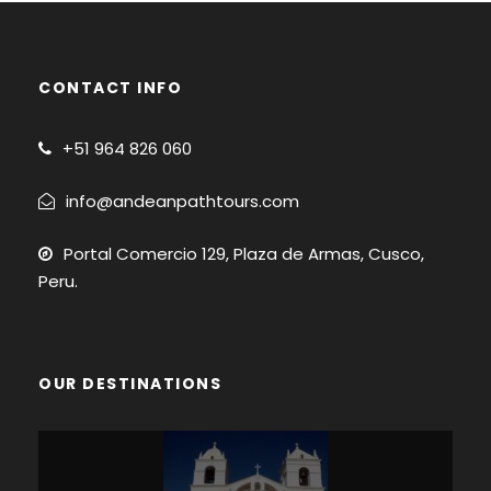
CONTACT INFO
+51
964 826 060
info@andeanpathtours.com
Portal Comercio 129, Plaza de Armas, Cusco,
Peru.
OUR DESTINATIONS