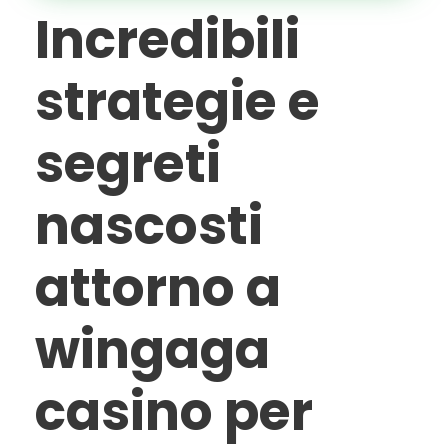
Incredibili
strategie e
segreti
nascosti
attorno a
wingaga
casino per