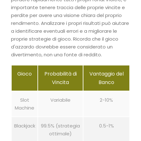
importante tenere traccia delle proprie vincite e
perdite per avere una visione chiara del proprio
rendimento. Analizzare i propri risultati può aiutare
a identificare eventuali errori e a migliorare le
proprie strategie di gioco. Ricorda che il gioco
d'azzardo dovrebbe essere considerato un
divertimento, non una fonte di reddito.
Gioco
Probabilità di
Vantaggio del
Vincita
Banco
Slot
Variabile
2-10%
Machine
Blackjack
99.5% (strategia
0.5-1%
ottimale)