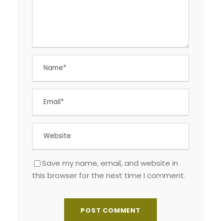
Save my name, email, and website in
this browser for the next time I comment.