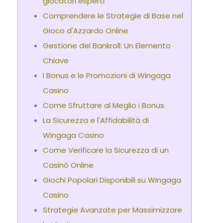
giocatori esperti
Comprendere le Strategie di Base nel
Gioco d'Azzardo Online
Gestione del Bankroll: Un Elemento
Chiave
I Bonus e le Promozioni di Wingaga
Casino
Come Sfruttare al Meglio i Bonus
La Sicurezza e l'Affidabilità di
Wingaga Casino
Come Verificare la Sicurezza di un
Casinò Online
Giochi Popolari Disponibili su Wingaga
Casino
Strategie Avanzate per Massimizzare