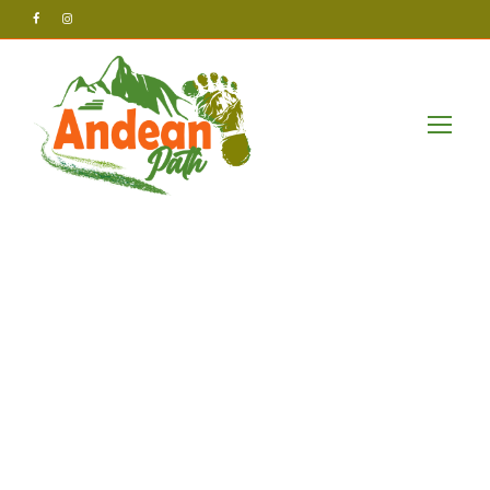
Andean Path Tours
Uncategorized
Incredibili
strategie e
segreti nascosti