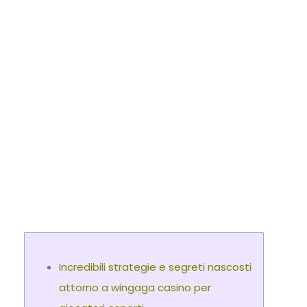
attorno a
wingaga casino
per giocatori
esperti
Incredibili strategie e segreti nascosti
attorno a wingaga casino per