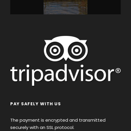
PAY SAFELY WITH US
The payment is encrypted and transmitted
securely with an SSL protocol.