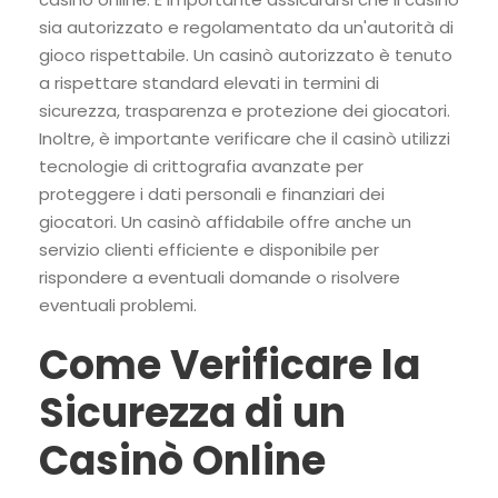
sia autorizzato e regolamentato da un'autorità di
gioco rispettabile. Un casinò autorizzato è tenuto
a rispettare standard elevati in termini di
sicurezza, trasparenza e protezione dei giocatori.
Inoltre, è importante verificare che il casinò utilizzi
tecnologie di crittografia avanzate per
proteggere i dati personali e finanziari dei
giocatori. Un casinò affidabile offre anche un
servizio clienti efficiente e disponibile per
rispondere a eventuali domande o risolvere
eventuali problemi.
Come Verificare la
Sicurezza di un
Casinò Online