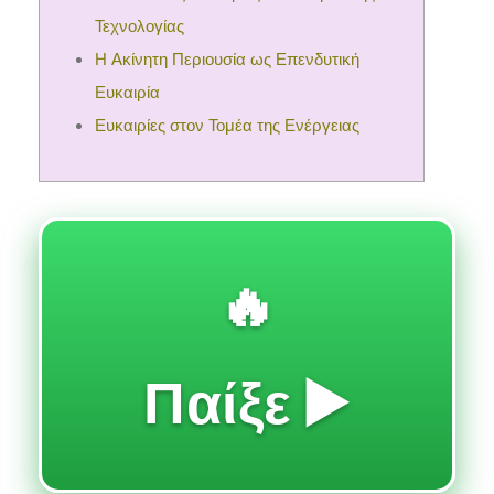
Τεχνολογίας
Η Ακίνητη Περιουσία ως Επενδυτική
Ευκαιρία
Ευκαιρίες στον Τομέα της Ενέργειας
🔥
Παίξε ▶️