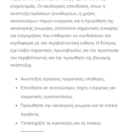
κληρονομιάς. Οι οικολογικές επενδύσεις, όπως η
ανάπτυξη πράσινων ξενοδοχείων, η χρήση
ανανεώσιμων πηγών ενέργειας και η προώθηση της
οικολογικής γεωργίας, αποτελούν σημαντικές ευκαιρίες
για επιχειρήσεις που επιθυμούν να συνδυάσουν την
κερδοφορία με την περιβαλλοντική ευθύνη. Η Κύπρος
έχει λάβει σημαντικές πρωτοβουλίες για την προστασία
του περιβάλλοντος και την προώθηση της βιώσιμης
ανάπτυξης.
Αναπτύξτε πράσινες τουριστικές υποδομές.
Επενδύστε σε ανανεώσιμες πηγές ενέργειας για
τουριστικές εγκαταστάσεις.
Προωθήστε την οικολογική γεωργία και τα τοπικά
προϊόντα.
Υποστηρίξτε τις κοινότητες και τις τοπικές
επιχειρήσεις.