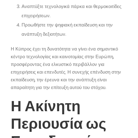
Αναπτύξτε τεχνολογικά πάρκα και θερμοκοιτίδες
επιχειρήσεων.
Προωθήστε την ψηφιακή εκπαίδευση και την
ανάπτυξη δεξιοτήτων.
Η Κύπρος έχει τη δυνατότητα να γίνει ένα σημαντικό
κέντρο τεχνολογίας και καινοτομίας στην Ευρώπη,
προσφέροντας ένα ελκυστικό περιβάλλον για
επιχειρήσεις και επενδυτές. Η συνεχής επένδυση στην
εκπαίδευση, την έρευνα και την ανάπτυξη είναι
απαραίτητη για την επίτευξη αυτού του στόχου.
Η Ακίνητη
Περιουσία ως