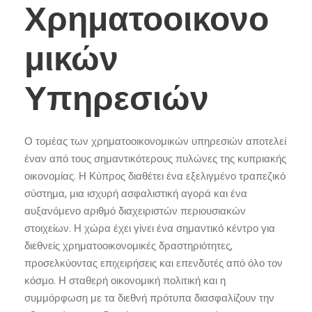
Χρηματοοικονο
μικών
Υπηρεσιών
Ο τομέας των χρηματοοικονομικών υπηρεσιών αποτελεί
έναν από τους σημαντικότερους πυλώνες της κυπριακής
οικονομίας. Η Κύπρος διαθέτει ένα εξελιγμένο τραπεζικό
σύστημα, μια ισχυρή ασφαλιστική αγορά και ένα
αυξανόμενο αριθμό διαχειριστών περιουσιακών
στοιχείων. Η χώρα έχει γίνει ένα σημαντικό κέντρο για
διεθνείς χρηματοοικονομικές δραστηριότητες,
προσελκύοντας επιχειρήσεις και επενδυτές από όλο τον
κόσμο. Η σταθερή οικονομική πολιτική και η
συμμόρφωση με τα διεθνή πρότυπα διασφαλίζουν την