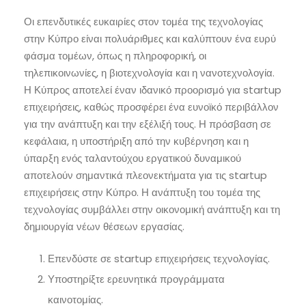
Οι επενδυτικές ευκαιρίες στον τομέα της τεχνολογίας
στην Κύπρο είναι πολυάριθμες και καλύπτουν ένα ευρύ
φάσμα τομέων, όπως η πληροφορική, οι
τηλεπικοινωνίες, η βιοτεχνολογία και η νανοτεχνολογία.
Η Κύπρος αποτελεί έναν ιδανικό προορισμό για startup
επιχειρήσεις, καθώς προσφέρει ένα ευνοϊκό περιβάλλον
για την ανάπτυξη και την εξέλιξή τους. Η πρόσβαση σε
κεφάλαια, η υποστήριξη από την κυβέρνηση και η
ύπαρξη ενός ταλαντούχου εργατικού δυναμικού
αποτελούν σημαντικά πλεονεκτήματα για τις startup
επιχειρήσεις στην Κύπρο. Η ανάπτυξη του τομέα της
τεχνολογίας συμβάλλει στην οικονομική ανάπτυξη και τη
δημιουργία νέων θέσεων εργασίας.
Επενδύστε σε startup επιχειρήσεις τεχνολογίας.
Υποστηρίξτε ερευνητικά προγράμματα
καινοτομίας.