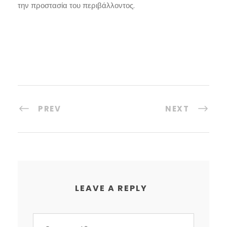
την προστασία του περιβάλλοντος.
PREV
NEXT
LEAVE A REPLY