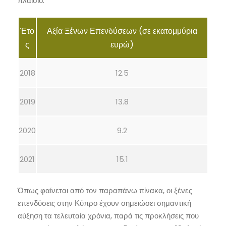
πλαίσιο.
Έτο
Αξία Ξένων Επενδύσεων (σε εκατομμύρια
ς
ευρώ)
2018
12.5
2019
13.8
2020
9.2
2021
15.1
Όπως φαίνεται από τον παραπάνω πίνακα, οι ξένες
επενδύσεις στην Κύπρο έχουν σημειώσει σημαντική
αύξηση τα τελευταία χρόνια, παρά τις προκλήσεις που