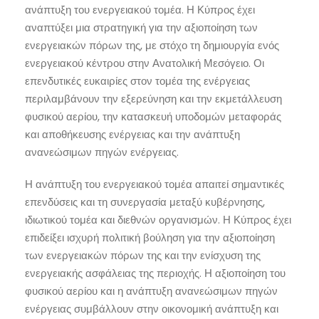
ανάπτυξη του ενεργειακού τομέα. Η Κύπρος έχει
αναπτύξει μια στρατηγική για την αξιοποίηση των
ενεργειακών πόρων της, με στόχο τη δημιουργία ενός
ενεργειακού κέντρου στην Ανατολική Μεσόγειο. Οι
επενδυτικές ευκαιρίες στον τομέα της ενέργειας
περιλαμβάνουν την εξερεύνηση και την εκμετάλλευση
φυσικού αερίου, την κατασκευή υποδομών μεταφοράς
και αποθήκευσης ενέργειας και την ανάπτυξη
ανανεώσιμων πηγών ενέργειας.
Η ανάπτυξη του ενεργειακού τομέα απαιτεί σημαντικές
επενδύσεις και τη συνεργασία μεταξύ κυβέρνησης,
ιδιωτικού τομέα και διεθνών οργανισμών. Η Κύπρος έχει
επιδείξει ισχυρή πολιτική βούληση για την αξιοποίηση
των ενεργειακών πόρων της και την ενίσχυση της
ενεργειακής ασφάλειας της περιοχής. Η αξιοποίηση του
φυσικού αερίου και η ανάπτυξη ανανεώσιμων πηγών
ενέργειας συμβάλλουν στην οικονομική ανάπτυξη και