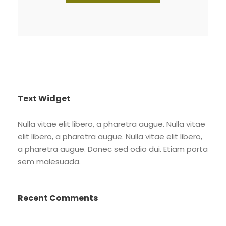
Text Widget
Nulla vitae elit libero, a pharetra augue. Nulla vitae
elit libero, a pharetra augue. Nulla vitae elit libero,
a pharetra augue. Donec sed odio dui. Etiam porta
sem malesuada.
Recent Comments