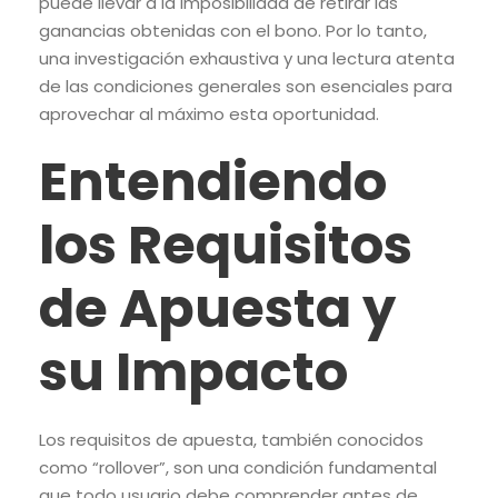
puede llevar a la imposibilidad de retirar las
ganancias obtenidas con el bono. Por lo tanto,
una investigación exhaustiva y una lectura atenta
de las condiciones generales son esenciales para
aprovechar al máximo esta oportunidad.
Entendiendo
los Requisitos
de Apuesta y
su Impacto
Los requisitos de apuesta, también conocidos
como “rollover”, son una condición fundamental
que todo usuario debe comprender antes de