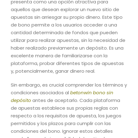
presenta como una opción atractiva para
aquellos que desean explorar un nuevo sitio de
apuestas sin arriesgar su propio dinero. Este tipo
de bono permite a los usuarios acceder a una
cantidad determinada de fondos que pueden
utilizar para realizar apuestas, sin la necesidad de
haber realizado previamente un depósito. Es una
excelente manera de familiarizarse con la
plataforma, probar diferentes tipos de apuestas
y, potencialmente, ganar dinero real.
Sin embargo, es crucial comprender los términos y
condiciones asociados al
betonwin bono sin
depósito
antes de aceptarlo. Cada plataforma
de apuestas establece sus propias reglas con
respecto a los requisitos de apuesta, los juegos
permitidos y los plazos para cumplir con las
condiciones del bono. Ignorar estos detalles