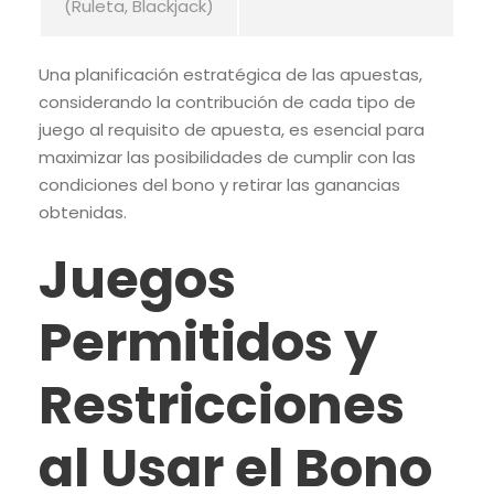
(Ruleta, Blackjack)
Una planificación estratégica de las apuestas,
considerando la contribución de cada tipo de
juego al requisito de apuesta, es esencial para
maximizar las posibilidades de cumplir con las
condiciones del bono y retirar las ganancias
obtenidas.
Juegos
Permitidos y
Restricciones
al Usar el Bono