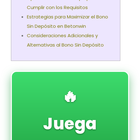
Cumplir con los Requisitos
Estrategias para Maximizar el Bono
Sin Depósito en Betonwin
Consideraciones Adicionales y
Alternativas al Bono Sin Depósito
🔥
Juega