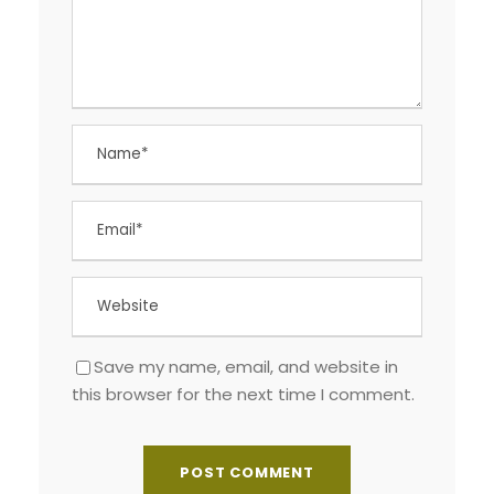
Save my name, email, and website in
this browser for the next time I comment.