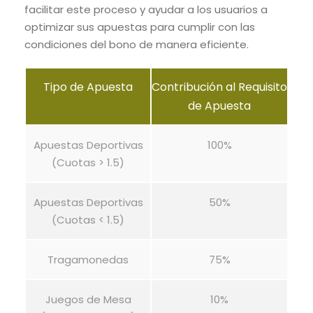
facilitar este proceso y ayudar a los usuarios a
optimizar sus apuestas para cumplir con las
condiciones del bono de manera eficiente.
Tipo de Apuesta
Contribución al Requisito
de Apuesta
Apuestas Deportivas
100%
(Cuotas > 1.5)
Apuestas Deportivas
50%
(Cuotas < 1.5)
Tragamonedas
75%
Juegos de Mesa
10%