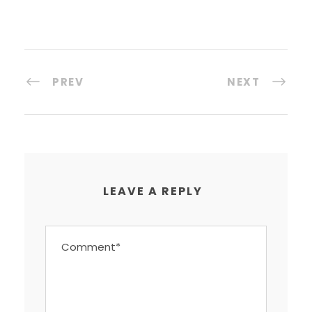
PREV
NEXT
LEAVE A REPLY