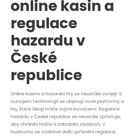
online kasin a
regulace
hazardu v
České
republice
Online kasina a hazardní hry se neustále vyvíjejí. S
rozvojem technologií se objevují nové platformy a
hry, které lákají hráče svými inovacemi. Regulace
hazardu v České republice se neustále zpřísňuje,
aby chránila hráče a zabránila závislosti. V
budoucnu se očekává další zpřísnění regulace,