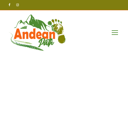
Andean Path Tours
Post
Důležité_inform
ace_o_online_
kasinu_mostbe