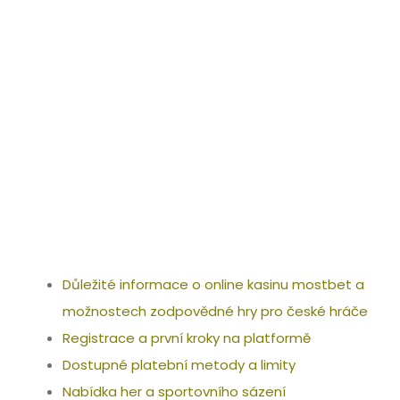
t_a_možnostec
h_zodpovědné
_hry_pro
Důležité informace o online kasinu mostbet a
možnostech zodpovědné hry pro české hráče
Registrace a první kroky na platformě
Dostupné platební metody a limity
Nabídka her a sportovního sázení