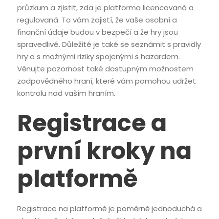
průzkum a zjistit, zda je platforma licencovaná a
regulovaná. To vám zajistí, že vaše osobní a
finanční údaje budou v bezpečí a že hry jsou
spravedlivé. Důležité je také se seznámit s pravidly
hry a s možnými riziky spojenými s hazardem.
Věnujte pozornost také dostupným možnostem
zodpovědného hraní, které vám pomohou udržet
kontrolu nad vaším hraním.
Registrace a
první kroky na
platformě
Registrace na platformě je poměrně jednoduchá a