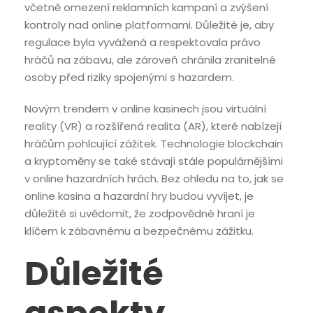
včetně omezení reklamních kampaní a zvýšení
kontroly nad online platformami. Důležité je, aby
regulace byla vyvážená a respektovala právo
hráčů na zábavu, ale zároveň chránila zranitelné
osoby před riziky spojenými s hazardem.
Novým trendem v online kasinech jsou virtuální
reality (VR) a rozšířená realita (AR), které nabízejí
hráčům pohlcující zážitek. Technologie blockchain
a kryptoměny se také stávají stále populárnějšími
v online hazardních hrách. Bez ohledu na to, jak se
online kasina a hazardní hry budou vyvíjet, je
důležité si uvědomit, že zodpovědné hraní je
klíčem k zábavnému a bezpečnému zážitku.
Důležité