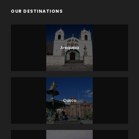
OUR DESTINATIONS
Arequipa
Cusco