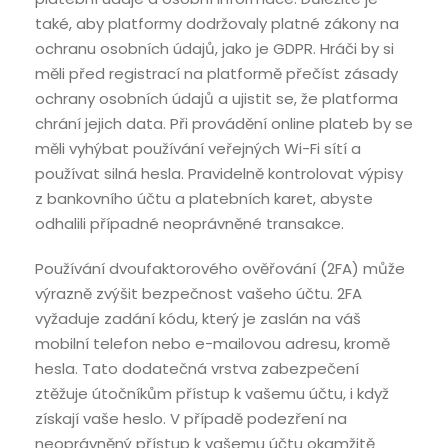
také, aby platformy dodržovaly platné zákony na
ochranu osobních údajů, jako je GDPR. Hráči by si
měli před registrací na platformě přečíst zásady
ochrany osobních údajů a ujistit se, že platforma
chrání jejich data. Při provádění online plateb by se
měli vyhýbat používání veřejných Wi-Fi sítí a
používat silná hesla. Pravidelně kontrolovat výpisy
z bankovního účtu a platebních karet, abyste
odhalili případné neoprávněné transakce.
Používání dvoufaktorového ověřování (2FA) může
výrazně zvýšit bezpečnost vašeho účtu. 2FA
vyžaduje zadání kódu, který je zaslán na váš
mobilní telefon nebo e-mailovou adresu, kromě
hesla. Tato dodatečná vrstva zabezpečení
ztěžuje útočníkům přístup k vašemu účtu, i když
získají vaše heslo. V případě podezření na
neoprávněný přístup k vašemu účtu okamžitě