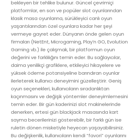
bekleyen bir tehlike bulunur. Güncel çevrimiçi
platformlar, en son ve popüler slot oyunlarından
klasik masa oyunlarına, sürükleyici canlı oyun
yaşantılarından özel oyunlara kadar her şeyi
vermeye gayret eder. Dünyanın önde gelen oyun
firmaları (NetEnt, Microgaming, Play’n GO, Evolution
Gaming vb.) ile çalışmak, bir platformun oyun
değerini ve farklılığını temin eder. Bu sağlayıcılar,
daima yenilikçi grafiklere, etkileyici hikayelere ve
yüksek ödeme potansiyeline barındıran oyunlar
ilerleterek kullanıcı deneyimini güzelleştirir. Geniş
oyun seçenekleri, kullanıcıların sıradanlıktan
kaçınmasını ve değişik yöntemler deneyimlemesini
temin eder. Bir gün kaderinizi slot makinelerinde
denerken, ertesi gün blackjack masasında kart
sayma becerilerinizi gösterebilir, bir farklı gün ise
ruletin dönen misketiyle heyecan yaşayabilirsiniz.
Bu değişkenlik, kullanıcıların kendi “favori” oyunlarını