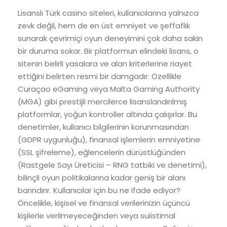
Lisanslı Türk casino siteleri, kullanıcılarına yalnızca
zevk değil, hem de en üst emniyet ve şeffaflık
sunarak çevrimiçi oyun deneyimini çok daha sakin
bir duruma sokar. Bir platformun elindeki lisans, o
sitenin belirli yasalara ve alan kriterlerine riayet
ettiğini belirten resmi bir damgadır. Özellikle
Curaçao eGaming veya Malta Gaming Authority
(MGA) gibi prestijli mercilerce lisanslandırılmış
platformlar, yoğun kontroller altında çalışırlar. Bu
denetimler, kullanıcı bilgilerinin korunmasından
(GDPR uygunluğu), finansal işlemlerin emniyetine
(SSL şifreleme), eğlencelerin dürüstlüğünden
(Rastgele Sayı Üreticisi – RNG tatbiki ve denetimi),
bilinçli oyun politikalarına kadar geniş bir alanı
barındırır. Kullanıcılar için bu ne ifade ediyor?
Öncelikle, kişisel ve finansal verilerinizin üçüncü
kişilerle verilmeyeceğinden veya suiistimal