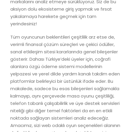
markalarını analiz etmeye sürüklüyoruz. Siz de bu
aksiyon dolu ekosisteme giriş yapmak ve fırsat
yakalamaya harekete geçmek için tam
yerindesiniz!
Tüm oyuncunun beklentileri çeşitlilik arz etse de,
verimli finansal çözüm süreçleri ve çekici ödüller,
sanal etkileşim sitesi kararlarında genel bileşenler
gösterir. Dahası Türkiye’deki üyeler için, coğrafi
alanlara özgü ödeme sistemi modellerinin
yelpazesi ve yerel dilde yardım kanalı takdim eden
platformlar belirleyici bir üstünlük ifade eder. Bu
makalede, sadece bu esas bileşenleri sağlamakla
kalmayıp, aynı çerçevede masa oyunu çeşitliliği,
telefon tabanlı çalışabilirlik ve üye destek servisleri
niteliği gibi diğer temel faktörleri da en en etkili
noktada sağlayan sistemleri analiz edeceğiz.
Amacımız, sizi web odaklı oyun seçenekleri alanının