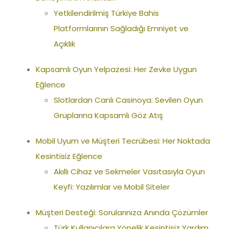
Yetkilendirilmiş Türkiye Bahis
Platformlarının Sağladığı Emniyet ve
Açıklık
Kapsamlı Oyun Yelpazesi: Her Zevke Uygun
Eğlence
Slotlardan Canlı Casinoya: Sevilen Oyun
Gruplarına Kapsamlı Göz Atış
Mobil Uyum ve Müşteri Tecrübesi: Her Noktada
Kesintisiz Eğlence
Akıllı Cihaz ve Sekmeler Vasıtasıyla Oyun
Keyfi: Yazılımlar ve Mobil Siteler
Müşteri Desteği: Sorularınıza Anında Çözümler
Türk Kullanıcılara Yönelik Kesintisiz Yardım