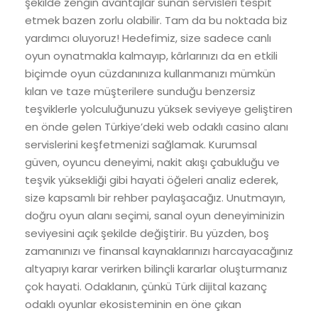
şekilde zengin avantajlar sunan servisleri tespit
etmek bazen zorlu olabilir. Tam da bu noktada biz
yardımcı oluyoruz! Hedefimiz, size sadece canlı
oyun oynatmakla kalmayıp, kârlarınızı da en etkili
biçimde oyun cüzdanınıza kullanmanızı mümkün
kılan ve taze müşterilere sunduğu benzersiz
teşviklerle yolculuğunuzu yüksek seviyeye geliştiren
en önde gelen Türkiye’deki web odaklı casino alanı
servislerini keşfetmenizi sağlamak. Kurumsal
güven, oyuncu deneyimi, nakit akışı çabukluğu ve
teşvik yüksekliği gibi hayati öğeleri analiz ederek,
size kapsamlı bir rehber paylaşacağız. Unutmayın,
doğru oyun alanı seçimi, sanal oyun deneyiminizin
seviyesini açık şekilde değiştirir. Bu yüzden, boş
zamanınızı ve finansal kaynaklarınızı harcayacağınız
altyapıyı karar verirken bilinçli kararlar oluşturmanız
çok hayati. Odaklanın, çünkü Türk dijital kazanç
odaklı oyunlar ekosisteminin en öne çıkan