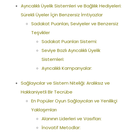
Ayrıcalıklı Üyelik Sistemleri ve Bağlılık Hediyeleri:
Sürekli Üyeler İçin Benzersiz İmtiyazlar
Sadakat Puanları, Seviyeler ve Benzersiz
Teşvikler
Sadakat Puanları Sistemi:
Seviye Bazlı Ayrıcalıklı Üyelik
Sistemleri:
Ayrıcalıklı Kampanyalar:
Sağlayıcılar ve Sistem Niteliği: Aralıksız ve
Hakkaniyetli Bir Tecrübe
En Popüler Oyun Sağlayıcıları ve Yenilikçi
Yaklaşımları
Alanının Liderleri ve Vasıfları:
İnovatif Metodlar: