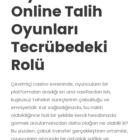
Online Talih
Oyunları
Tecrübedeki
Rolü
Çevrimiçi casino evreninde, oyuncuların bir
platformdan aradığı en ana vasıflardan biri,
kuşkusuz tahsilat süreçlerinin çabukluğu ve
emniyetidir. Kar sağladığınızda, bu nakiti
olabildiğince hızlı bir şekilde kendi hesabınızda
görmek arzulamanızdan daha olağan ne olabilir ki?
Bu yüzden, çabuk transfer gerçekleştiren ortamlar,
oyuncuların gözünde bir üstünlük sağlar ve