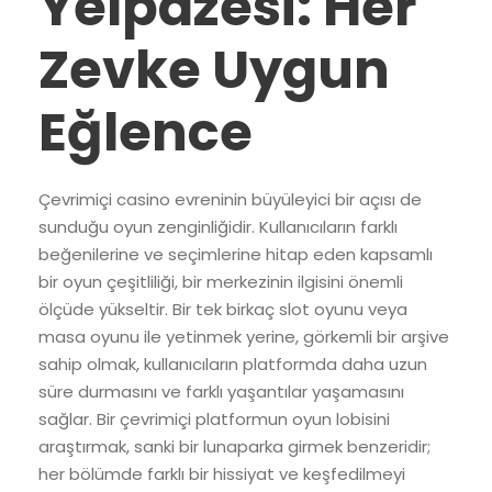
Yelpazesi: Her
Zevke Uygun
Eğlence
Çevrimiçi casino evreninin büyüleyici bir açısı de
sunduğu oyun zenginliğidir. Kullanıcıların farklı
beğenilerine ve seçimlerine hitap eden kapsamlı
bir oyun çeşitliliği, bir merkezinin ilgisini önemli
ölçüde yükseltir. Bir tek birkaç slot oyunu veya
masa oyunu ile yetinmek yerine, görkemli bir arşive
sahip olmak, kullanıcıların platformda daha uzun
süre durmasını ve farklı yaşantılar yaşamasını
sağlar. Bir çevrimiçi platformun oyun lobisini
araştırmak, sanki bir lunaparka girmek benzeridir;
her bölümde farklı bir hissiyat ve keşfedilmeyi