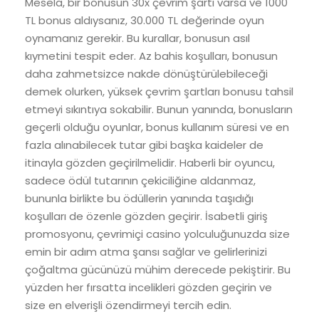
Mesela, bir bonusun 30x çevrim şartı varsa ve 1000
TL bonus aldıysanız, 30.000 TL değerinde oyun
oynamanız gerekir. Bu kurallar, bonusun asıl
kıymetini tespit eder. Az bahis koşulları, bonusun
daha zahmetsizce nakde dönüştürülebileceği
demek olurken, yüksek çevrim şartları bonusu tahsil
etmeyi sıkıntıya sokabilir. Bunun yanında, bonusların
geçerli olduğu oyunlar, bonus kullanım süresi ve en
fazla alınabilecek tutar gibi başka kaideler de
itinayla gözden geçirilmelidir. Haberli bir oyuncu,
sadece ödül tutarının çekiciliğine aldanmaz,
bununla birlikte bu ödüllerin yanında taşıdığı
koşulları de özenle gözden geçirir. İsabetli giriş
promosyonu, çevrimiçi casino yolculuğunuzda size
emin bir adım atma şansı sağlar ve gelirlerinizi
çoğaltma gücünüzü mühim derecede pekiştirir. Bu
yüzden her fırsatta incelikleri gözden geçirin ve
size en elverişli özendirmeyi tercih edin.