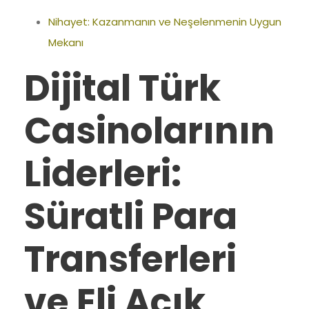
Nihayet: Kazanmanın ve Neşelenmenin Uygun
Mekanı
Dijital Türk
Casinolarının
Liderleri:
Süratli Para
Transferleri
ve Eli Açık