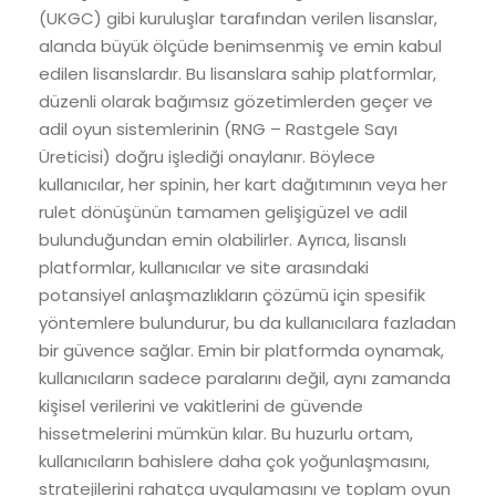
(UKGC) gibi kuruluşlar tarafından verilen lisanslar,
alanda büyük ölçüde benimsenmiş ve emin kabul
edilen lisanslardır. Bu lisanslara sahip platformlar,
düzenli olarak bağımsız gözetimlerden geçer ve
adil oyun sistemlerinin (RNG – Rastgele Sayı
Üreticisi) doğru işlediği onaylanır. Böylece
kullanıcılar, her spinin, her kart dağıtımının veya her
rulet dönüşünün tamamen gelişigüzel ve adil
bulunduğundan emin olabilirler. Ayrıca, lisanslı
platformlar, kullanıcılar ve site arasındaki
potansiyel anlaşmazlıkların çözümü için spesifik
yöntemlere bulundurur, bu da kullanıcılara fazladan
bir güvence sağlar. Emin bir platformda oynamak,
kullanıcıların sadece paralarını değil, aynı zamanda
kişisel verilerini ve vakitlerini de güvende
hissetmelerini mümkün kılar. Bu huzurlu ortam,
kullanıcıların bahislere daha çok yoğunlaşmasını,
stratejilerini rahatça uygulamasını ve toplam oyun