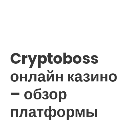
платформы
Cryptoboss
онлайн казино
– обзор
платформы