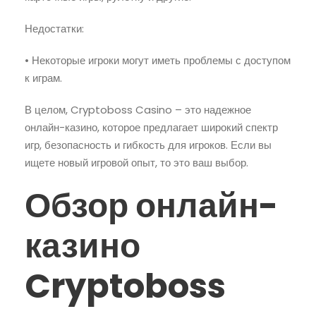
Недостатки:
• Некоторые игроки могут иметь проблемы с доступом
к играм.
В целом, Cryptoboss Casino – это надежное
онлайн-казино, которое предлагает широкий спектр
игр, безопасность и гибкость для игроков. Если вы
ищете новый игровой опыт, то это ваш выбор.
Обзор онлайн-
казино
Cryptoboss