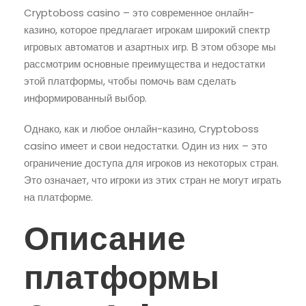
Cryptoboss casino – это современное онлайн-
казино, которое предлагает игрокам широкий спектр
игровых автоматов и азартных игр. В этом обзоре мы
рассмотрим основные преимущества и недостатки
этой платформы, чтобы помочь вам сделать
информированный выбор.
Однако, как и любое онлайн-казино, Cryptoboss
casino имеет и свои недостатки. Один из них – это
ограничение доступа для игроков из некоторых стран.
Это означает, что игроки из этих стран не могут играть
на платформе.
Описание
платформы