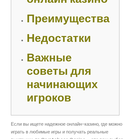
Преимущества
Недостатки
Важные
советы для
начинающих
игроков
Если вы ищете надежное онлайн-казино, где можно
играть в любимые игры и получать реальные