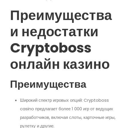
Преимущества
и недостатки
Cryptoboss
онлайн казино
Преимущества
Широкий спектр игровых опций: Cryptoboss
casino предлагает более 1 000 игр от ведущих
разработчиков, включая слоты, карточные игры,
рулетку и другие.