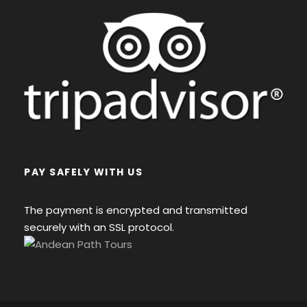
PAY SAFELY WITH US
The payment is encrypted and transmitted
securely with an SSL protocol.