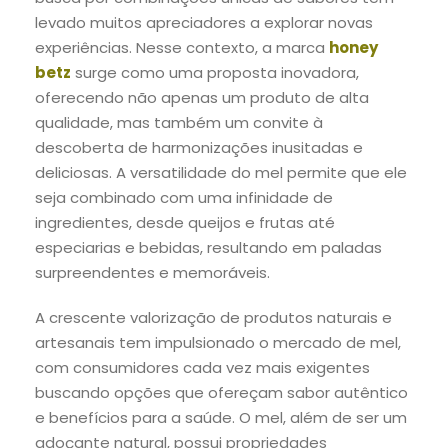
levado muitos apreciadores a explorar novas
experiências. Nesse contexto, a marca
honey
betz
surge como uma proposta inovadora,
oferecendo não apenas um produto de alta
qualidade, mas também um convite à
descoberta de harmonizações inusitadas e
deliciosas. A versatilidade do mel permite que ele
seja combinado com uma infinidade de
ingredientes, desde queijos e frutas até
especiarias e bebidas, resultando em paladas
surpreendentes e memoráveis.
A crescente valorização de produtos naturais e
artesanais tem impulsionado o mercado de mel,
com consumidores cada vez mais exigentes
buscando opções que ofereçam sabor autêntico
e benefícios para a saúde. O mel, além de ser um
adoçante natural, possui propriedades