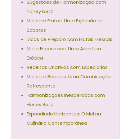
Sugestões de Harmonização com
honey betz
Mel com Frutas: Uma Explosão de
Sabores
Dicas de Preparo com Frutas Frescas
Mel e Especiarias: Uma Aventura
Exótica
Receitas Criativas com Especiarias
Mel com Bebidas: Uma Combinação
Refrescante
Harmonizações Inesperadas com
Honey Betz
Expandindo Horizontes: O Mel na
Culinária Contemporânea