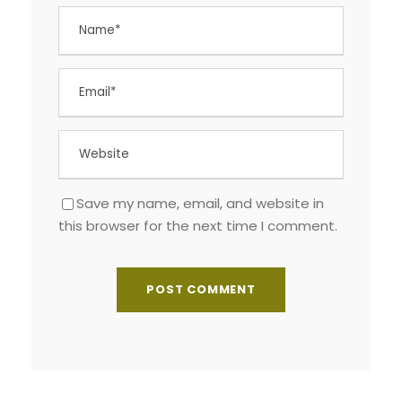
Save my name, email, and website in
this browser for the next time I comment.