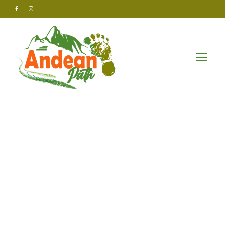
Andean Path Tours
Uncategorized
Combinações
únicas para
apreciadores