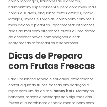
como morangos, framboesas e amoras,
harmonizam especialmente bem com méis mais
florais e suaves, enquanto frutas cítricas, como
laranjas, limões e toranjas, combinam com méis
mais ácidos e picantes. Experimentar diferentes
tipos de mel com diferentes frutas é uma forma
de descobrir novas combinações e criar
sobremesas refrescantes e saborosas.
Dicas de Preparo
com Frutas Frescas
Para um lanche rápido e saudável, experimente
cortar algumas frutas frescas em pedaços e
regar com um fio de mel
honey betz
. Morangos,
bananas, maçãs e pêssegos são algumas das
frutas que combinam especialmente bem com