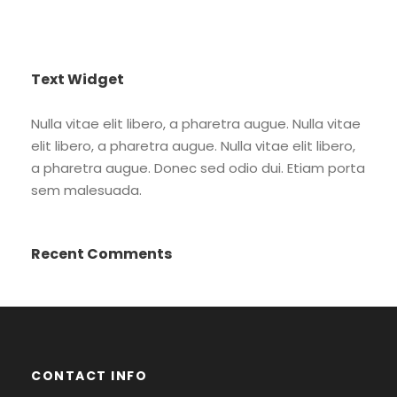
Text Widget
Nulla vitae elit libero, a pharetra augue. Nulla vitae
elit libero, a pharetra augue. Nulla vitae elit libero,
a pharetra augue. Donec sed odio dui. Etiam porta
sem malesuada.
Recent Comments
CONTACT INFO