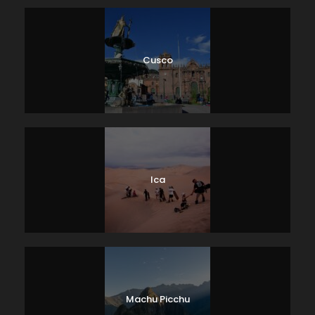
Cusco
Ica
Machu Picchu