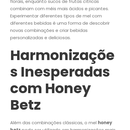
florais, enquanto sucos de frutas cítricas
combinam com méis mais ácidos e picantes.
Experimentar diferentes tipos de mel com
diferentes bebidas é uma forma de descobrir
novas combinações e criar bebidas
personalizadas e deliciosas.
Harmonizaçõe
s Inesperadas
com Honey
Betz
Além das combinações clássicas, o mel
honey
betz
pode ser utilizado em harmonizações mais