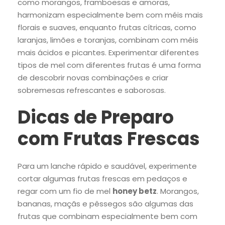
como morangos, framboesas e amoras,
harmonizam especialmente bem com méis mais
florais e suaves, enquanto frutas cítricas, como
laranjas, limões e toranjas, combinam com méis
mais ácidos e picantes. Experimentar diferentes
tipos de mel com diferentes frutas é uma forma
de descobrir novas combinações e criar
sobremesas refrescantes e saborosas.
Dicas de Preparo
com Frutas Frescas
Para um lanche rápido e saudável, experimente
cortar algumas frutas frescas em pedaços e
regar com um fio de mel
honey betz
. Morangos,
bananas, maçãs e pêssegos são algumas das
frutas que combinam especialmente bem com