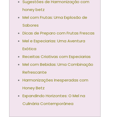
Sugestões de Harmonização com
honey betz
Mel com Frutas: Uma Explosão de
Sabores
Dicas de Preparo com Frutas Frescas
Mel e Especiarias: Uma Aventura
Exótica
Receitas Criativas com Especiarias
Mel com Bebidas: Uma Combinação
Refrescante
Harmonizações Inesperadas com
Honey Betz
Expandindo Horizontes: O Mel na
Culinária Contemporânea