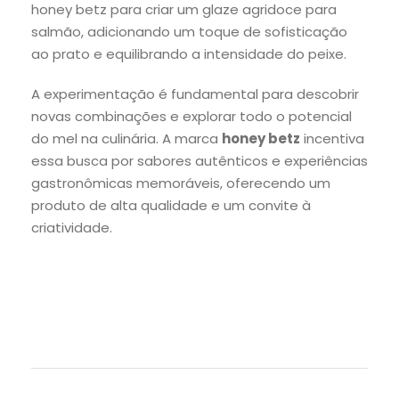
honey betz para criar um glaze agridoce para
salmão, adicionando um toque de sofisticação
ao prato e equilibrando a intensidade do peixe.
A experimentação é fundamental para descobrir
novas combinações e explorar todo o potencial
do mel na culinária. A marca
honey betz
incentiva
essa busca por sabores autênticos e experiências
gastronômicas memoráveis, oferecendo um
produto de alta qualidade e um convite à
criatividade.