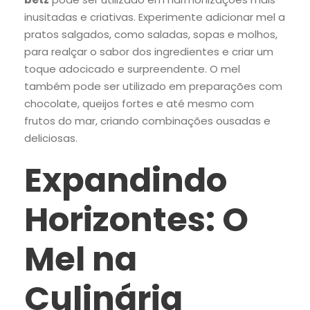
inusitadas e criativas. Experimente adicionar mel a
pratos salgados, como saladas, sopas e molhos,
para realçar o sabor dos ingredientes e criar um
toque adocicado e surpreendente. O mel
também pode ser utilizado em preparações com
chocolate, queijos fortes e até mesmo com
frutos do mar, criando combinações ousadas e
deliciosas.
Expandindo
Horizontes: O
Mel na
Culinária