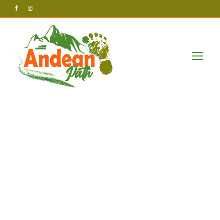
Andean Path Tours
Uncategorized
Combinações
únicas para
apreciadores