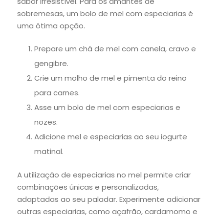
sabor irresistível. Para os amantes de
sobremesas, um bolo de mel com especiarias é
uma ótima opção.
Prepare um chá de mel com canela, cravo e
gengibre.
Crie um molho de mel e pimenta do reino
para carnes.
Asse um bolo de mel com especiarias e
nozes.
Adicione mel e especiarias ao seu iogurte
matinal.
A utilização de especiarias no mel permite criar
combinações únicas e personalizadas,
adaptadas ao seu paladar. Experimente adicionar
outras especiarias, como açafrão, cardamomo e