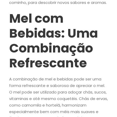
cominho, para descobrir novos sabores e aromas.
Mel com
Bebidas: Uma
Combinação
Refrescante
A combinação de mel e bebidas pode ser uma
forma refrescante e saborosa de apreciar o mel.
O mel pode ser utilizado para adoçar chás, sucos,
vitaminas e até mesmo coquetéis. Chás de ervas,
como camomila e hortelã, harmonizam
especialmente bem com méis mais suaves e