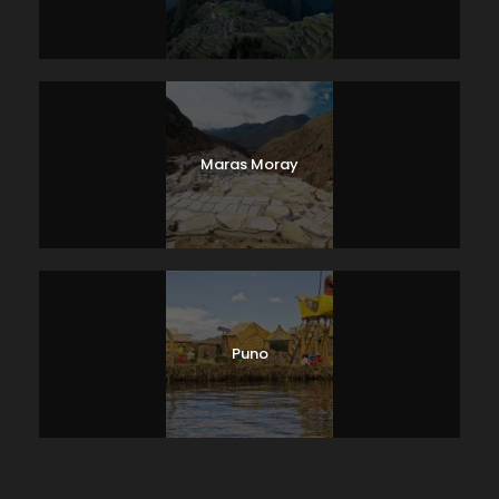
Maras Moray
Puno