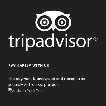
PAY SAFELY WITH US
The payment is encrypted and transmitted
securely with an SSL protocol.