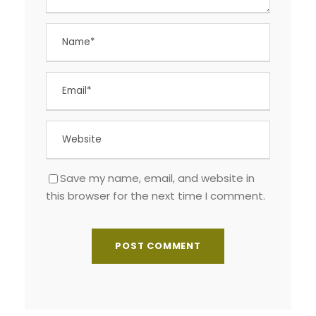
Save my name, email, and website in
this browser for the next time I comment.