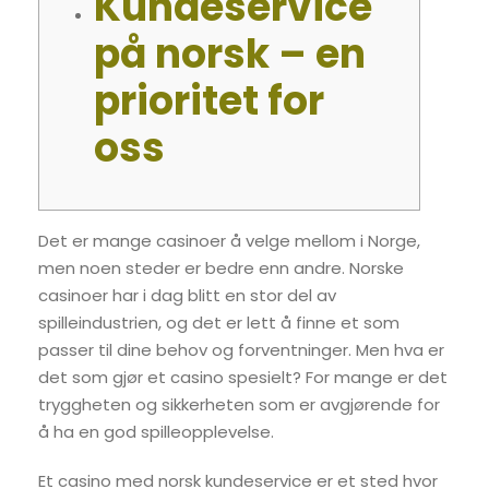
Kundeservice
på norsk – en
prioritet for
oss
Det er mange casinoer å velge mellom i Norge,
men noen steder er bedre enn andre. Norske
casinoer har i dag blitt en stor del av
spilleindustrien, og det er lett å finne et som
passer til dine behov og forventninger. Men hva er
det som gjør et casino spesielt? For mange er det
tryggheten og sikkerheten som er avgjørende for
å ha en god spilleopplevelse.
Et casino med norsk kundeservice er et sted hvor