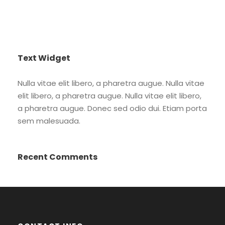
Text Widget
Nulla vitae elit libero, a pharetra augue. Nulla vitae
elit libero, a pharetra augue. Nulla vitae elit libero,
a pharetra augue. Donec sed odio dui. Etiam porta
sem malesuada.
Recent Comments