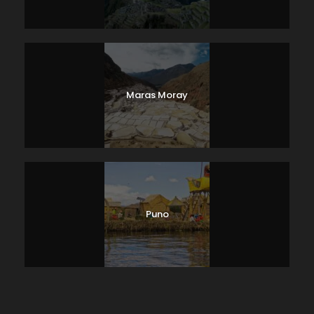
Maras Moray
Puno