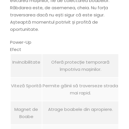
evitarea mașinilor, fie de colectarea boabelor.
Răbdarea este, de asemenea, cheia. Nu forța
traversarea dacă nu ești sigur că este sigur.
Așteaptă momentul potrivit și profită de
oportunitate.
Power-Up
Efect
Invincibilitate
Oferă protecție temporară
împotriva mașinilor.
Viteză Sporită
Permite găinii să traverseze strada
mai rapid.
Magnet de
Atrage boabele din apropiere.
Boabe