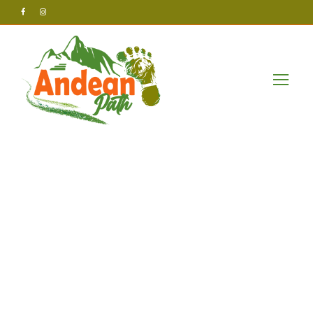
Andean Path Tours
Post
Aventurile_cur
ajoase_și_Chic
ken_Road_2_t