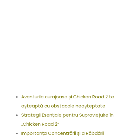
e_așteaptă_cu
_obstacole_ne
așteptate
Aventurile curajoase și Chicken Road 2 te
așteaptă cu obstacole neașteptate
Strategii Esențiale pentru Supraviețuire în
„Chicken Road 2”
Importanța Concentrării și a Răbdării