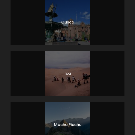
Cusco
Ica
Machu Picchu