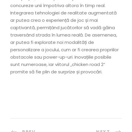
concureze unii împotriva altora în timp real.
Integrarea tehnologiei de realitate augmentată
ar putea crea o experiență de joc și mai
captivantă, permițând jucătorilor să vadă găina
traversând strada în lumea reală. De asemenea,
ar putea fi explorate noi modalități de
personalizare a jocului, cum ar fi crearea propriilor
obstacole sau power-up-uri. Inovațiile posibile
sunt numeroase, iar viitorul „chicken road 2”
promite să fie plin de surprize și provocări.
PREV
NEXT