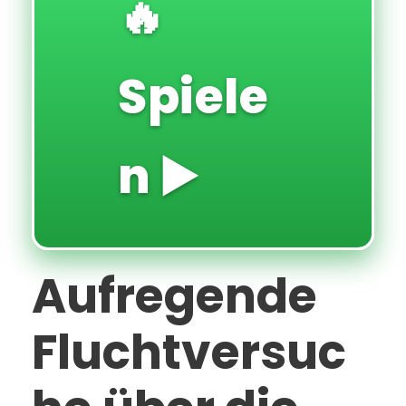
🔥
Spiele
n ▶️
Aufregende
Fluchtversuc