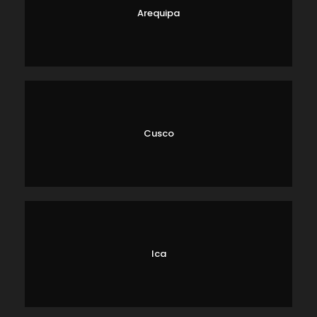
Arequipa
Cusco
Ica