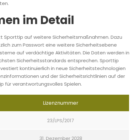
ten.
en im Detail
zt Sporttip auf weitere Sicherheitsmaßnahmen. Dazu
tzlich zum Passwort eine weitere Sicherheitsebene
ysteme auf verdächtige Aktivitäten. Die Daten werden in
chsten Sicherheitsstandards entsprechen. Sporttip
estiert kontinuierlich in neue Sicherheitstechnologien
enzinformationen und der Sicherheitsrichtlinien auf der
 für verantwortungsvolles Spielen.
Lizenznummer
23/LPS/2017
31. Dezember 2028