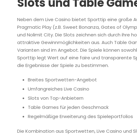
Slots und Table Gam
Neben dem Live Casino bietet Sporttip eine große 
Pragmatic Play (z.B. Sweet Bonanza, Gates of Olymp
und Nolimit City. Die Slots zeichnen sich durch ihr
attraktive Gewinnmöglichkeiten aus. Auch Table Ga
Varianten sind im Angebot. Die Spiele können sowohl
Sporttip legt Wert auf eine faire und transparente
die Ergebnisse der Spiele zu bestimmen.
Breites Sportwetten-Angebot
Umfangreiches Live Casino
Slots von Top-Anbietern
Table Games für jeden Geschmack
Regelmäßige Erweiterung des Spieleportfolios
Die Kombination aus Sportwetten, Live Casino und Slo