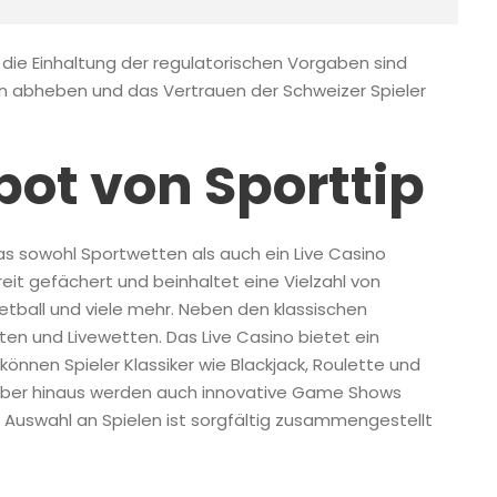
die Einhaltung der regulatorischen Vorgaben sind
rn abheben und das Vertrauen der Schweizer Spieler
ot von Sporttip
as sowohl Sportwetten als auch ein Live Casino
eit gefächert und beinhaltet eine Vielzahl von
ketball und viele mehr. Neben den klassischen
n und Livewetten. Das Live Casino bietet ein
können Spieler Klassiker wie Blackjack, Roulette und
rüber hinaus werden auch innovative Game Shows
 Auswahl an Spielen ist sorgfältig zusammengestellt