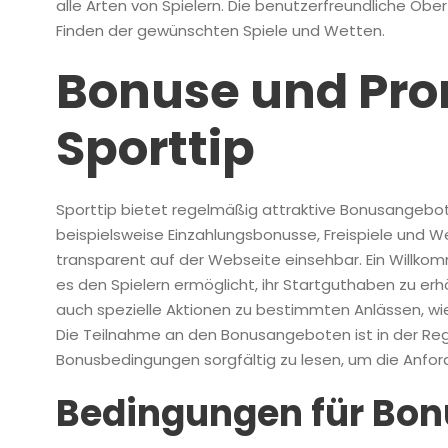
alle Arten von Spielern. Die benutzerfreundliche Obe
Finden der gewünschten Spiele und Wetten.
Bonuse und Pro
Sporttip
Sporttip bietet regelmäßig attraktive Bonusangebo
beispielsweise Einzahlungsbonusse, Freispiele und W
transparent auf der Webseite einsehbar. Ein Willko
es den Spielern ermöglicht, ihr Startguthaben zu e
auch spezielle Aktionen zu bestimmten Anlässen, wi
Die Teilnahme an den Bonusangeboten ist in der Regel
Bonusbedingungen sorgfältig zu lesen, um die Anfor
Bedingungen für Bo