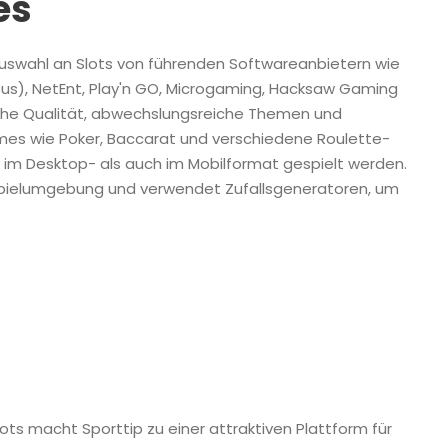
es
Auswahl an Slots von führenden Softwareanbietern wie
us), NetEnt, Play'n GO, Microgaming, Hacksaw Gaming
e hohe Qualität, abwechslungsreiche Themen und
mes wie Poker, Baccarat und verschiedene Roulette-
 im Desktop- als auch im Mobilformat gespielt werden.
 Spielumgebung und verwendet Zufallsgeneratoren, um
ts macht Sporttip zu einer attraktiven Plattform für