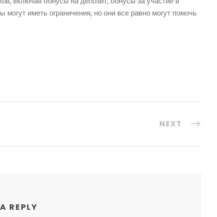
ов, включая бонусы на депозит, бонусы за участие в
 могут иметь ограничения, но они все равно могут помочь
NEXT
 A REPLY