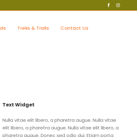
ds
Treks & Trails
Contact Us
Text Widget
Nulla vitae elit libero, a pharetra augue. Nulla vitae
elit libero, a pharetra augue. Nulla vitae elit libero, a
pharetra augue. Donec sed odio dui. Etiam porta