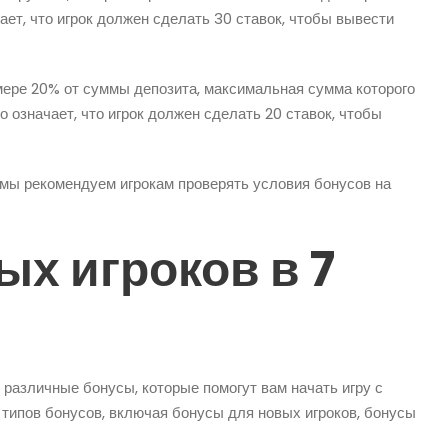
ает, что игрок должен сделать 30 ставок, чтобы вывести
азмере 20% от суммы депозита, максимальная сумма которого
о означает, что игрок должен сделать 20 ставок, чтобы
 мы рекомендуем игрокам проверять условия бонусов на
х игроков в 7
 различные бонусы, которые помогут вам начать игру с
типов бонусов, включая бонусы для новых игроков, бонусы