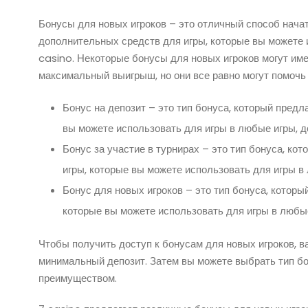
Бонусы для новых игроков – это отличный способ нача
дополнительных средств для игры, которые вы можете 
casino. Некоторые бонусы для новых игроков могут име
максимальный выигрыш, но они все равно могут помочь 
Бонус на депозит – это тип бонуса, который предл
вы можете использовать для игры в любые игры, д
Бонус за участие в турнирах – это тип бонуса, ко
игры, которые вы можете использовать для игры в 
Бонус для новых игроков – это тип бонуса, которы
которые вы можете использовать для игры в любые
Чтобы получить доступ к бонусам для новых игроков, в
минимальный депозит. Затем вы можете выбрать тип бон
преимуществом.