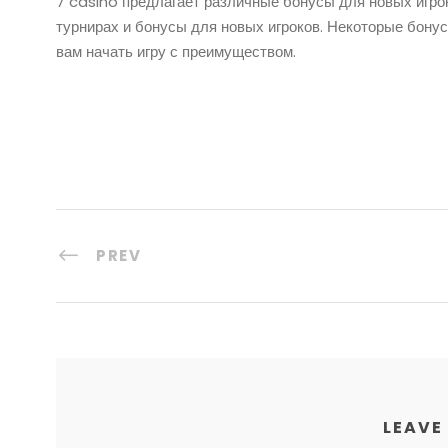
7 casino предлагает различные бонусы для новых игрок
турнирах и бонусы для новых игроков. Некоторые бонусы
вам начать игру с преимуществом.
PREV
LEAVE