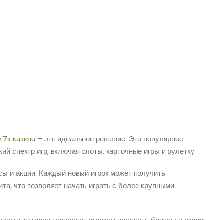
о
7к казино
– это идеальное решение. Это популярное
ий спектр игр, включая слоты, карточные игры и рулетку.
сы и акции. Каждый новый игрок может получить
та, что позволяет начать играть с более крупными
ьности, которая позволяет игрокам получать бонусы и акции