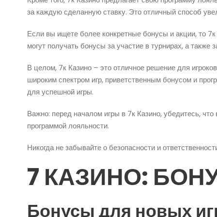
за каждую сделанную ставку. Это отличный способ уве
Если вы ищете более конкретные бонусы и акции, то 7к
могут получать бонусы за участие в турнирах, а также з
В целом, 7к Казино – это отличное решение для игроков
широким спектром игр, приветственным бонусом и прогр
для успешной игры.
Важно: перед началом игры в 7к Казино, убедитесь, что
программой лояльности.
Никогда не забывайте о безопасности и ответственности
7 КАЗИНО: БОН
Бонусы для новых иг