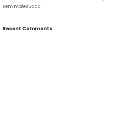
sem malesuada.
Recent Comments