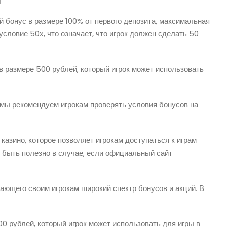
й бонус в размере 100% от первого депозита, максимальная
условие 50х, что означает, что игрок должен сделать 50
 в размере 500 рублей, который игрок может использовать
 мы рекомендуем игрокам проверять условия бонусов на
 казино, которое позволяет игрокам доступаться к играм
т быть полезно в случае, если официальный сайт
гающего своим игрокам широкий спектр бонусов и акций. В
00 рублей, который игрок может использовать для игры в