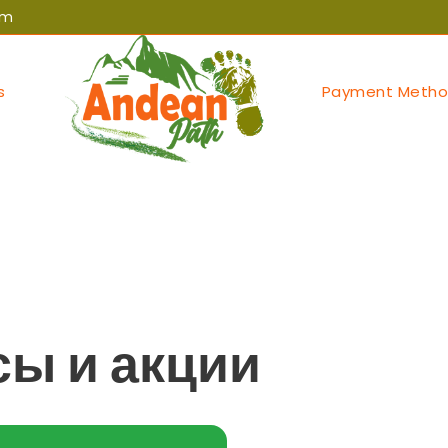
om
s
Payment Metho
egorized
нусы и акции
сы и акции