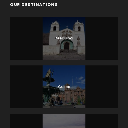
OUR DESTINATIONS
Arequipa
Cusco