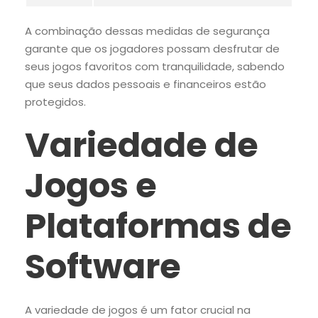
A combinação dessas medidas de segurança
garante que os jogadores possam desfrutar de
seus jogos favoritos com tranquilidade, sabendo
que seus dados pessoais e financeiros estão
protegidos.
Variedade de
Jogos e
Plataformas de
Software
A variedade de jogos é um fator crucial na