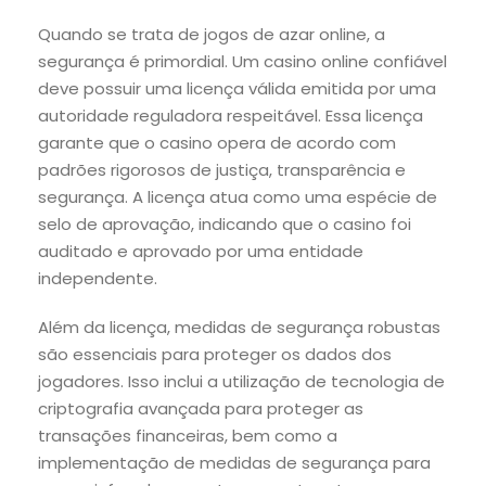
Quando se trata de jogos de azar online, a
segurança é primordial. Um casino online confiável
deve possuir uma licença válida emitida por uma
autoridade reguladora respeitável. Essa licença
garante que o casino opera de acordo com
padrões rigorosos de justiça, transparência e
segurança. A licença atua como uma espécie de
selo de aprovação, indicando que o casino foi
auditado e aprovado por uma entidade
independente.
Além da licença, medidas de segurança robustas
são essenciais para proteger os dados dos
jogadores. Isso inclui a utilização de tecnologia de
criptografia avançada para proteger as
transações financeiras, bem como a
implementação de medidas de segurança para