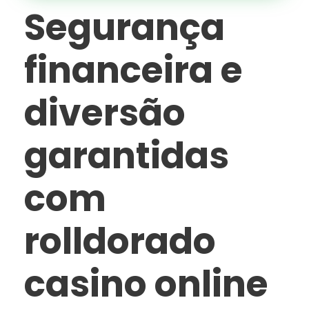
Segurança
financeira e
diversão
garantidas
com
rolldorado
casino online