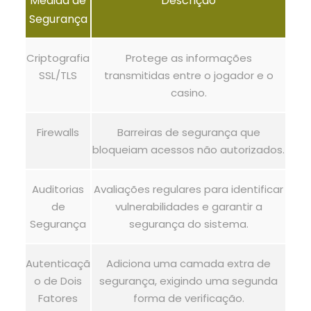
Medida de
Descrição
Segurança
Criptografia
Protege as informações
SSL/TLS
transmitidas entre o jogador e o
casino.
Firewalls
Barreiras de segurança que
bloqueiam acessos não autorizados.
Auditorias
Avaliações regulares para identificar
de
vulnerabilidades e garantir a
Segurança
segurança do sistema.
Autenticaçã
Adiciona uma camada extra de
o de Dois
segurança, exigindo uma segunda
Fatores
forma de verificação.