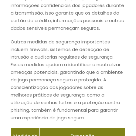
informações confidenciais dos jogadores durante
a transmissão. Isso garante que os detalhes do
cartão de crédito, informações pessoais e outros
dados sensíveis permaneçam seguros.
Outras medidas de segurança importantes
incluem firewalls, sistemas de detecção de
intrusão e auditorias regulares de segurança.
Essas medidas ajudam a identificar e neutralizar
ameaças potenciais, garantindo que o ambiente
de jogo permaneça seguro e protegido. A
conscientização dos jogadores sobre as
melhores práticas de segurança, como a
utilização de senhas fortes e a proteção contra
phishing, também é fundamental para garantir
uma experiência de jogo segura.