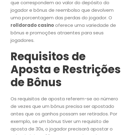
que correspondem ao valor do depósito do
jogador e bônus de reembolso que devolvem
uma porcentagem das perdas do jogador. O
rolldorado casino
oferece uma variedade de
bônus e promoções atraentes para seus
jogadores.
Requisitos de
Aposta e Restrições
de Bônus
Os requisitos de aposta referem-se ao número
de vezes que um bônus precisa ser apostado
antes que os ganhos possam ser retirados. Por
exemplo, se um bônus tiver um requisito de
aposta de 30x, o jogador precisará apostar o