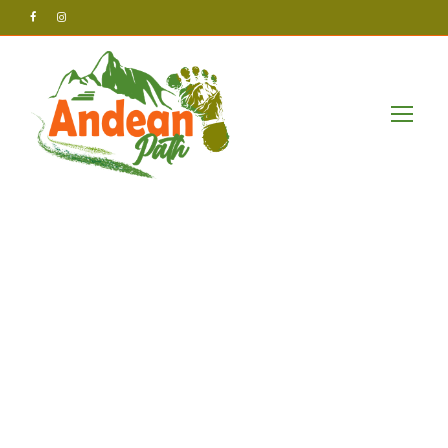
Andean Path Tours
Uncategorized
Pinco casino
Türkiye’de –
oyun