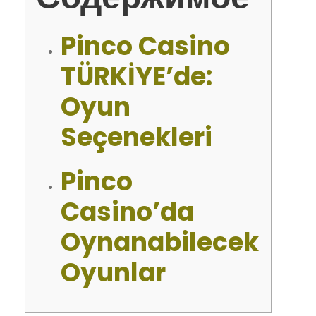
Pinco Casino
TÜRKİYE’de:
Oyun
Seçenekleri
Pinco
Casino’da
Oynanabilecek
Oyunlar