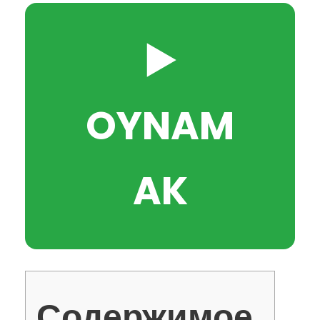
▶️
OYNAM
AK
Содержимое