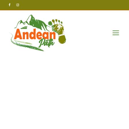
Andean Path Tours
Uncategorized
Пин Ап Казино
Официальный
Сайт – Играть в