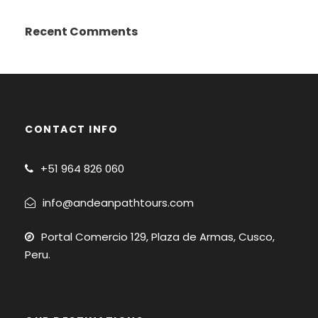
Recent Comments
CONTACT INFO
+51
964 826 060
info@andeanpathtours.com
Portal Comercio 129, Plaza de Armas, Cusco,
Peru.