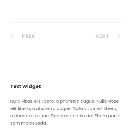
PREV
NEXT
Text Widget
Nulla vitae elit libero, a pharetra augue. Nulla vitae
elit libero, a pharetra augue. Nulla vitae elit libero,
a pharetra augue. Donec sed odio dui. Etiam porta
sem malesuada.