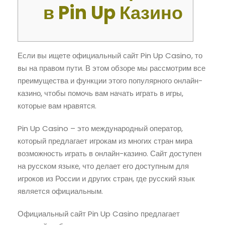
в Pin Up Казино
Если вы ищете официальный сайт Pin Up Casino, то
вы на правом пути. В этом обзоре мы рассмотрим все
преимущества и функции этого популярного онлайн-
казино, чтобы помочь вам начать играть в игры,
которые вам нравятся.
Pin Up Casino – это международный оператор,
который предлагает игрокам из многих стран мира
возможность играть в онлайн-казино. Сайт доступен
на русском языке, что делает его доступным для
игроков из России и других стран, где русский язык
является официальным.
Официальный сайт Pin Up Casino предлагает