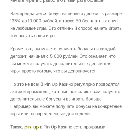
начать играть с радостью и выиграть больше!
Вам предлагается бонус на первый депозит в размере
125% до 10 000 рублей, а также 50 бесплатных спин
на любимые игры. Это отличный способ начать играть
и испытать наши игры!
Кроме того, вы можете получать бонусы на каждый
депозит, начиная с 5 000 рублей. Это означает, что
вы можете получать дополнительные деньги для
игры, просто потому, что вы депонируете!
Но это не все! В Pin Up Казино регулярно проводятся
акции и промокоды, которые позволяют вам получать
дополнительные бонусы и выиграть больше.
Например, вы можете получать бонусы на конкретные
игры или на определенные дни недели.
Также,
pin-up
в Pin Up Казино есть программа