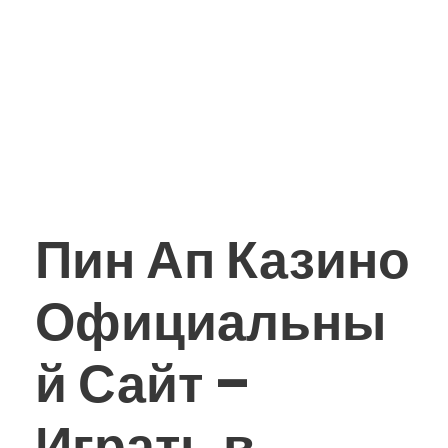
Онлайн Казино
Pin Up
Пин Ап Казино
Официальны
й Сайт –
Играть в