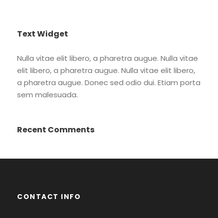
Text Widget
Nulla vitae elit libero, a pharetra augue. Nulla vitae
elit libero, a pharetra augue. Nulla vitae elit libero,
a pharetra augue. Donec sed odio dui. Etiam porta
sem malesuada.
Recent Comments
CONTACT INFO