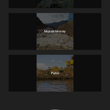
Maras Moray
Puno