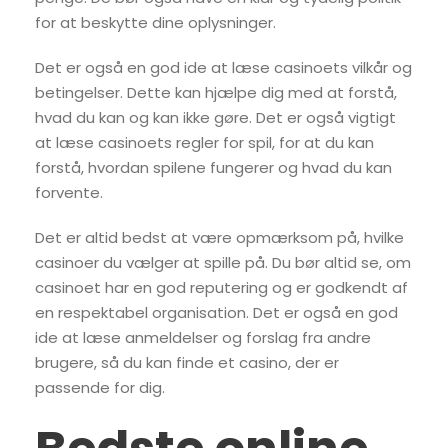
for at beskytte dine oplysninger.
Det er også en god ide at læse casinoets vilkår og
betingelser. Dette kan hjælpe dig med at forstå,
hvad du kan og kan ikke gøre. Det er også vigtigt
at læse casinoets regler for spil, for at du kan
forstå, hvordan spilene fungerer og hvad du kan
forvente.
Det er altid bedst at være opmærksom på, hvilke
casinoer du vælger at spille på. Du bør altid se, om
casinoet har en god reputering og er godkendt af
en respektabel organisation. Det er også en god
ide at læse anmeldelser og forslag fra andre
brugere, så du kan finde et casino, der er
passende for dig.