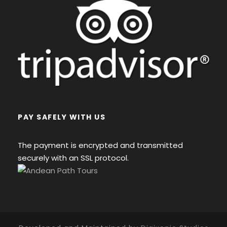
PAY SAFELY WITH US
The payment is encrypted and transmitted
securely with an SSL protocol.