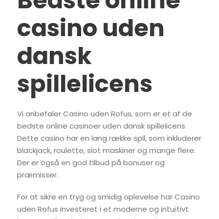
Bedste online
casino uden
dansk
spillelicens
Vi anbefaler Casino uden Rofus, som er et af de
bedste online casinoer uden dansk spillelicens.
Dette casino har en lang række spil, som inkluderer
blackjack, roulette, slot maskiner og mange flere.
Der er også en god tilbud på bonuser og
præmisser.
For at sikre en tryg og smidig oplevelse har Casino
uden Rofus investeret i et moderne og intuïtivt