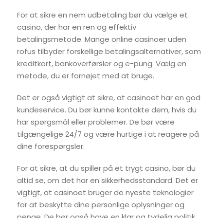
For at sikre en nem udbetaling bør du vælge et
casino, der har en ren og effektiv
betalingsmetode. Mange online casinoer uden
rofus tilbyder forskellige betalingsalternativer, som
kreditkort, bankoverførsler og e-pung. Vælg en
metode, du er fornøjet med at bruge.
Det er også vigtigt at sikre, at casinoet har en god
kundeservice. Du bør kunne kontakte dem, hvis du
har spørgsmål eller problemer. De bør være
tilgængelige 24/7 og være hurtige i at reagere på
dine forespørgsler.
For at sikre, at du spiller på et trygt casino, bør du
altid se, om det har en sikkerhedsstandard. Det er
vigtigt, at casinoet bruger de nyeste teknologier
for at beskytte dine personlige oplysninger og
penge. De bør også have en klar og tydelig politik