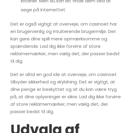
kriterier. Men du kan let finde dem ved at
søge på internettet.
Det er også vigtigt at overveje, om casinoet har
en brugervenlig og intuiterende brugermiljø. Det
kan gøre dine spill mere opmærksomme og
spændende. Lad dig ikke forvirre af store
reklamemærker, men vælg det, der passer bedst
til dig.
Det er altid en god ide at overveje, om casinoet
tilbyder sikkerhed og skyldning. Det er vigtigt, at
dine penge er beskyttet og at du kan være tryg
på, at dine oplysninger er sikre. Lad dig ikke forvirre
af store reklamemærker, men vælg det, der
passer bedst til dig.
Udvalg af