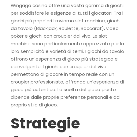
Wingaga casino offre una vasta gamma di giochi
per soddisfare le esigenze di tutti i giocatori. Tra i
giochi più popolari troviamo slot machine, giochi
da tavolo (Blackjack, Roulette, Baccarat), video
poker e giochi con croupier dal vivo. Le slot
machine sono particolarmente apprezzate per la
loro semplicità e varietà di temi. I giochi da tavolo
offrono un'esperienza di gioco più strategica e
coinvolgente. I giochi con croupier dal vivo
permettono di giocare in tempo reale con un
croupier professionista, offrendo un'esperienza di
gioco più autentica. La scelta del gioco giusto
dipende dalle proprie preferenze personali e dal
proprio stile di gioco.
Strategie