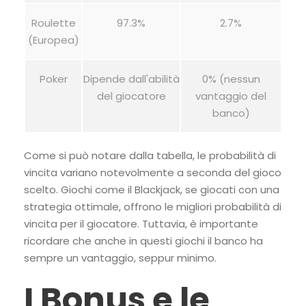
Roulette
97.3%
2.7%
(Europea)
Poker
Dipende dall'abilità
0% (nessun
del giocatore
vantaggio del
banco)
Come si può notare dalla tabella, le probabilità di
vincita variano notevolmente a seconda del gioco
scelto. Giochi come il Blackjack, se giocati con una
strategia ottimale, offrono le migliori probabilità di
vincita per il giocatore. Tuttavia, è importante
ricordare che anche in questi giochi il banco ha
sempre un vantaggio, seppur minimo.
I Bonus e le