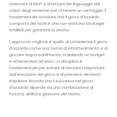
avanzate di bluff e di lettura del linguaggio del
corpo degli avversari per ottenere un vantaggio. È
fondamentale ricordare che il gioco d'azzardo
comporta dei rischi e che non esistono strategie
infallibili per garantire la vincita.
L'approccio migliore è quello di considerare il gioco
d'azzardo come una forma di intrattenimento e di
giocare responsabilmente, stabilendo un budget
e attenendosi ad esso. La disciplina è
fondamentale per evitare di lasciarsi trasportare
dall'emozione del gioco e di prendere decisioni
impulsive. Ricorda che il successo nel gioco
d'azzardo dipende da una combinazione di
fortuna, abilità e gestione del rischio.