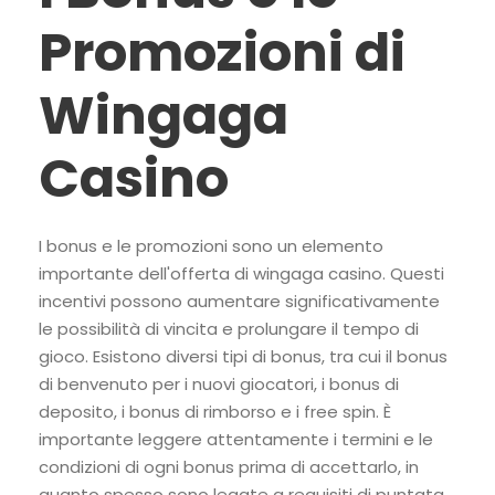
Promozioni di
Wingaga
Casino
I bonus e le promozioni sono un elemento
importante dell'offerta di wingaga casino. Questi
incentivi possono aumentare significativamente
le possibilità di vincita e prolungare il tempo di
gioco. Esistono diversi tipi di bonus, tra cui il bonus
di benvenuto per i nuovi giocatori, i bonus di
deposito, i bonus di rimborso e i free spin. È
importante leggere attentamente i termini e le
condizioni di ogni bonus prima di accettarlo, in
quanto spesso sono legate a requisiti di puntata