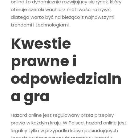
online to dynamicznie rozwijający się rynek, który
oferuje szeroki wachlarz możliwości rozrywki,
dlatego warto być na bieżąco z najnowszymi
trendami i technologiami.
Kwestie
prawne i
odpowiedzialn
a gra
Hazard online jest regulowany przez przepisy
prawa w każdym kraju. W Polsce, hazard online jest
legalny tylko w przypadku kasyn posiadających