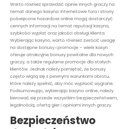
Warto również sprawdzić opinie innych graczy na
temat danego kasyna. Internetowe fora i strony
poświęcone hazardowi online mogą dostarczyć
cennych informacji na temat reputacji kasyna,
szybkości wypłat oraz jakości obsługi klienta.
Wybierając kasyno, warto również zwrócić uwagę
na dostępne bonusy i promocje – wiele kasyn
oferuje atrakcyjne bonusy powitalne dla nowych
graczy, a także regularne promocje dla stałych
klientów. Jednak należy pamiętać, że bonusy
często wiążą się z pewnymi warunkami obrotu,
które należy spełnić, aby móc wypłacić wygrane.
Podsumowując, wybierając kasyno online, należy
kierować się przede wszystkim bezpieczeństwem,
legalnością, ofertą gier i opiniami innych graczy.
Bezpieczeństwo