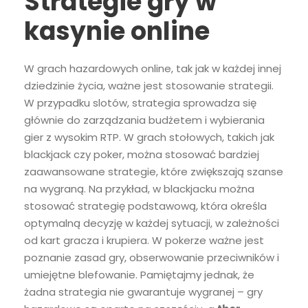
Strategie gry w
kasynie online
W grach hazardowych online, tak jak w każdej innej
dziedzinie życia, ważne jest stosowanie strategii.
W przypadku slotów, strategia sprowadza się
głównie do zarządzania budżetem i wybierania
gier z wysokim RTP. W grach stołowych, takich jak
blackjack czy poker, można stosować bardziej
zaawansowane strategie, które zwiększają szanse
na wygraną. Na przykład, w blackjacku można
stosować strategię podstawową, która określa
optymalną decyzję w każdej sytuacji, w zależności
od kart gracza i krupiera. W pokerze ważne jest
poznanie zasad gry, obserwowanie przeciwników i
umiejętne blefowanie. Pamiętajmy jednak, że
żadna strategia nie gwarantuje wygranej – gry