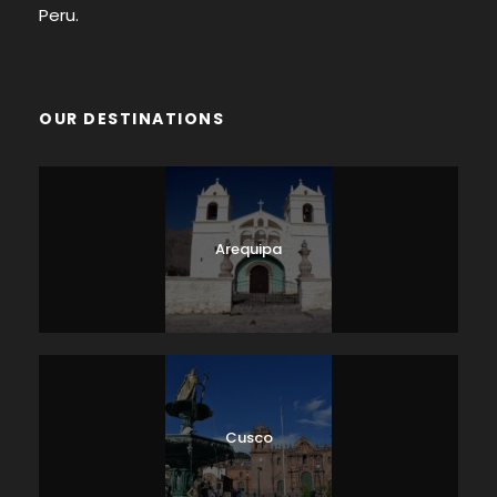
Peru.
OUR DESTINATIONS
Arequipa
Cusco