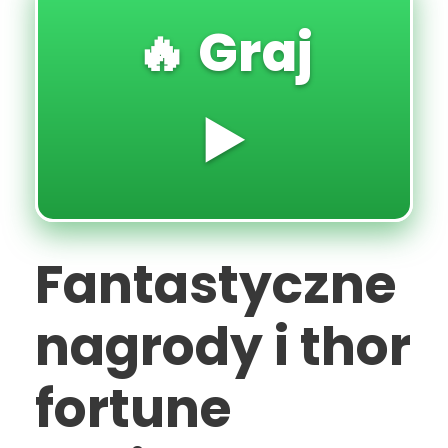
🔥 Graj
▶️
Fantastyczne
nagrody i thor
fortune