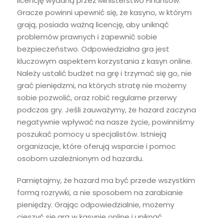
licencję wydaną przez Ministerstwo Finansów.
Gracze powinni upewnić się, że kasyno, w którym
grają, posiada ważną licencję, aby uniknąć
problemów prawnych i zapewnić sobie
bezpieczeństwo. Odpowiedzialna gra jest
kluczowym aspektem korzystania z kasyn online.
Należy ustalić budżet na grę i trzymać się go, nie
grać pieniędzmi, na których stratę nie możemy
sobie pozwolić, oraz robić regularne przerwy
podczas gry. Jeśli zauważymy, że hazard zaczyna
negatywnie wpływać na nasze życie, powinniśmy
poszukać pomocy u specjalistów. Istnieją
organizacje, które oferują wsparcie i pomoc
osobom uzależnionym od hazardu.
Pamiętajmy, że hazard ma być przede wszystkim
formą rozrywki, a nie sposobem na zarabianie
pieniędzy. Grając odpowiedzialnie, możemy
cieszyć się grą w kasynie online i uniknąć