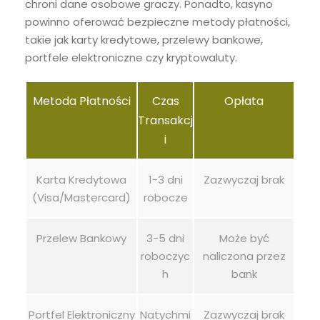
chroni dane osobowe graczy. Ponadto, kasyno
powinno oferować bezpieczne metody płatności,
takie jak karty kredytowe, przelewy bankowe,
portfele elektroniczne czy kryptowaluty.
Metoda Płatności
Czas
Opłata
Transakcj
i
Karta Kredytowa
1-3 dni
Zazwyczaj brak
(Visa/Mastercard)
robocze
Przelew Bankowy
3-5 dni
Może być
roboczyc
naliczona przez
h
bank
Portfel Elektroniczny
Natychmi
Zazwyczaj brak