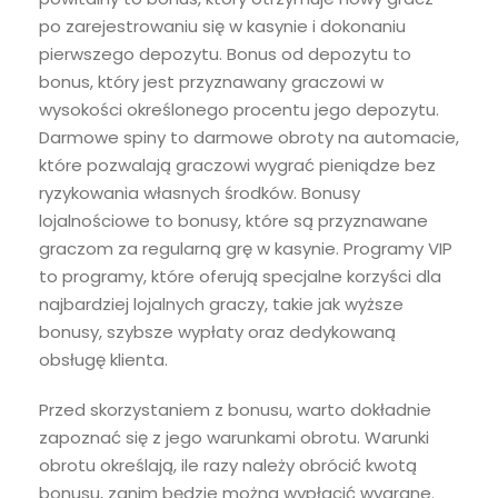
po zarejestrowaniu się w kasynie i dokonaniu
pierwszego depozytu. Bonus od depozytu to
bonus, który jest przyznawany graczowi w
wysokości określonego procentu jego depozytu.
Darmowe spiny to darmowe obroty na automacie,
które pozwalają graczowi wygrać pieniądze bez
ryzykowania własnych środków. Bonusy
lojalnościowe to bonusy, które są przyznawane
graczom za regularną grę w kasynie. Programy VIP
to programy, które oferują specjalne korzyści dla
najbardziej lojalnych graczy, takie jak wyższe
bonusy, szybsze wypłaty oraz dedykowaną
obsługę klienta.
Przed skorzystaniem z bonusu, warto dokładnie
zapoznać się z jego warunkami obrotu. Warunki
obrotu określają, ile razy należy obrócić kwotą
bonusu, zanim będzie można wypłacić wygrane.